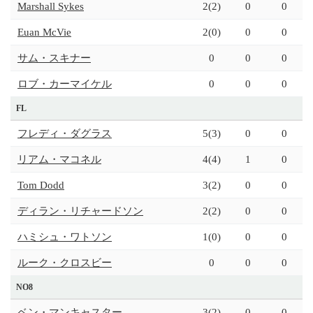
Marshall Sykes
2(2)
0
0
Euan McVie
2(0)
0
0
サム・スキナー
0
0
0
ロブ・カーマイケル
0
0
0
FL
フレディ・ダグラス
5(3)
0
0
リアム・マコネル
4(4)
1
0
Tom Dodd
3(2)
0
0
ディラン・リチャードソン
2(2)
0
0
ハミシュ・ワトソン
1(0)
0
0
ルーク・クロスビー
0
0
0
NO8
ベン・マンキャスター
3(2)
0
0