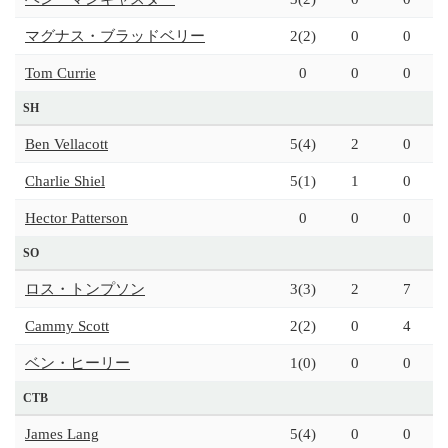
マグナス・ブラッドベリー
2(2)
0
0
Tom Currie
0
0
0
SH
Ben Vellacott
5(4)
2
0
Charlie Shiel
5(1)
1
0
Hector Patterson
0
0
0
SO
ロス・トンプソン
3(3)
2
7
Cammy Scott
2(2)
0
4
ベン・ヒーリー
1(0)
0
0
CTB
James Lang
5(4)
0
0