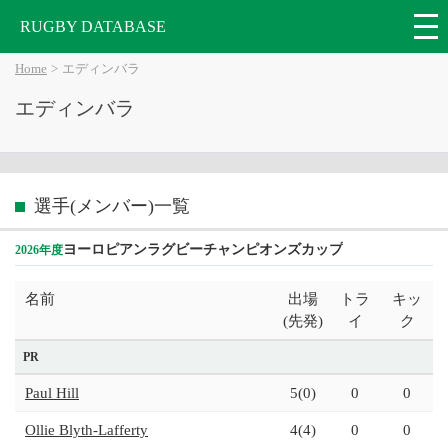
RUGBY DATABASE
Home
エディンバラ
エディンバラ
選手(メンバー)一覧
ヨーロピアンラグビーチャンピオンズカップ
2026年度
名前
出場
トラ
キッ
(先発)
イ
ク
PR
Paul Hill
5(0)
0
0
Ollie Blyth-Lafferty
4(4)
0
0