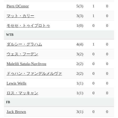
Piers OConor
5(3)
1
0
マット・カリー
3(3)
1
0
モセセ・トゥイプロトゥ
1(0)
0
0
WTB
ダルシー・グラハム
4(4)
1
0
ウェス・フーデン
3(2)
0
0
Malelili Satala-Navlivou
2(2)
0
0
ドゥハン・ファンデルメルヴァ
2(2)
0
0
Lewis Wells
1(1)
0
0
ロス・マッキャン
1(1)
0
0
FB
Jack Brown
3(1)
0
0