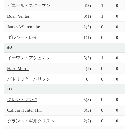
ピエール・スクーマン
3(2)
1
0
Boan Venter
3(1)
1
0
James Whitcombe
2(2)
0
0
ダルシー・レイ
1(1)
0
0
HO
イーワン・アシュマン
5(3)
1
0
Harri Morris
4(2)
0
0
パトリック・ハリソン
0
0
0
LO
グレン・ヤング
5(3)
0
0
Callum Hunter-Hill
3(3)
0
0
グラント・ギルクリスト
2(2)
0
0