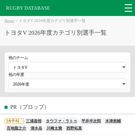
RUGBY DATABASE
Home
トヨタV 2026年度カテゴリ別選手一覧
トヨタV 2026年度カテゴリ別選手一覧
他のチーム
他の年度
PR（プロップ）
三浦昌悟
タウファ・ラトゥ
平井半次郎
木津悠輔
[カテA]
百地龍之介
清水岳
川﨑太雅
西野拓真