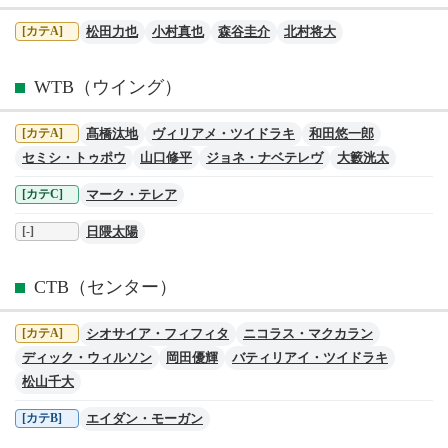
松田力也
小村真也
森谷圭介
北村将大
[カテA]
WTB（ウイング）
髙橋汰地
ヴィリアメ・ツイドラキ
和田悠一郎
[カテA]
セミシ・トゥポウ
山口修平
ジョネ・ナベテレヴ
大籔洸太
マーク・テレア
[カテC]
日隈太陽
[-]
CTB（センター）
シオサイア・フィフィタ
ニコラス・マクカラン
[カテA]
ディック・ウィルソン
岡田優輝
バティリアイ・ツイドラキ
松山千大
エイダン・モーガン
[カテB]