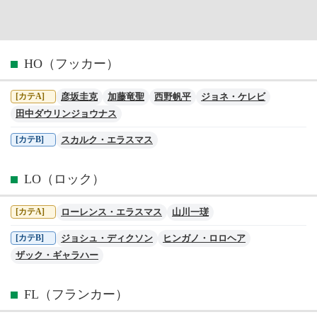
HO（フッカー）
彦坂圭克
加藤竜聖
西野帆平
ジョネ・ケレビ
[カテA]
田中ダウリンジョウナス
スカルク・エラスマス
[カテB]
LO（ロック）
ローレンス・エラスマス
山川一瑳
[カテA]
ジョシュ・ディクソン
ヒンガノ・ロロヘア
[カテB]
ザック・ギャラハー
FL（フランカー）