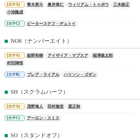
青木恵斗
奥井章仁
ウィリアム・トゥポウ
三木皓正
[カテA]
小池隆成
ピーターステフ・デュトイ
[カテC]
NO8（ナンバーエイト）
姫野和樹
アイザイア・マプスア
福澤慎太郎
[カテA]
村田陣悟
ブレア・ライアル
ハリソン・ゴギン
[カテB]
SH（スクラムハーフ）
茂野海人
田村魁世
梁正秋
[カテA]
アーロン・スミス
[カテC]
SO（スタンドオフ）