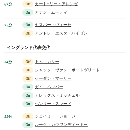
カート=リー・アレンゼ
67分
Off
カナン・ムーディ
On
ヤスパー・ヴィーセ
75分
On
アンドレ・エスターハイゼン
Off
イングランド代表交代
トム・カリー
54分
Off
ジャック・ヴァン・ポートヴリート
Off
ケーダン・マーリー
Off
ガイ・ペッパー
On
アレックス・ミッチェル
On
ヘンリー・スレード
On
ジェイミー・ジョージ
55分
Off
ルーク・カウワンディッキー
On