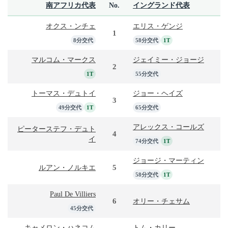
南アフリカ代表
No.
イングランド代表
オクス・ンチェ
エリス・ゲンジ
1
8分交代
58分交代
1T
マルコム・マークス
ジェイミー・ジョージ
2
1T
55分交代
トーマス・デュトイ
ジョー・ヘイズ
3
49分交代
1T
65分交代
アレックス・コールズ
ピーターステフ・デュト
4
イ
74分交代
1T
ジョージ・マーティン
5
ルアン・ノルキエ
58分交代
1T
Paul De Villiers
6
オリー・チェサム
45分交代
キャメロン・ハネコム
トム・カリー