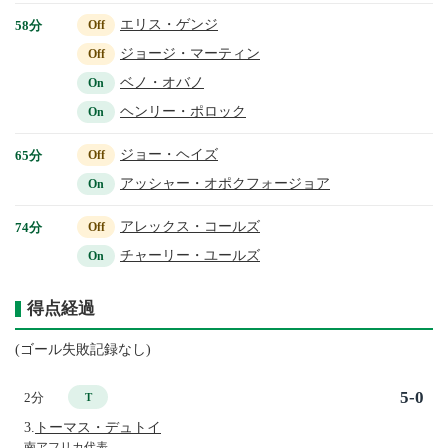
エリス・ゲンジ
58分
Off
ジョージ・マーティン
Off
ベノ・オバノ
On
ヘンリー・ポロック
On
ジョー・ヘイズ
65分
Off
アッシャー・オポクフォージョア
On
アレックス・コールズ
74分
Off
チャーリー・ユールズ
On
得点経過
(ゴール失敗記録なし)
5-0
2分
T
3.
トーマス・デュトイ
南アフリカ代表