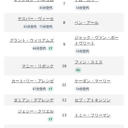
7
45分交代
54分交代
ヤスパー・ヴィーセ
8
ベン・アール
65分交代
75分交代
ジャック・ヴァン・ポー
グラント・ウィリアムズ
トヴリート
9
66分交代
1T
54分交代
フィン・スミス
10
マニー・リボック
3G
カート=リー・アレンゼ
ケーダン・マーリー
11
67分交代
1T
54分交代
12
ダミアン・デアレンデ
セブ・アトキンソン
ジェシー・クリエル
13
トミー・フリーマン
1T