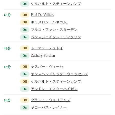
ゲルハルト・スティーンカンプ
On
Paul De Villiers
45分
Off
キャメロン・ハネコム
Off
マルコ・ファン・スターデン
On
ベン＝ジェイソン・ディクソン
On
トーマス・デュトイ
49分
Off
Zachary Porthen
On
ヤスパー・ヴィーセ
65分
Off
ヤン＝ヘンドリック・ウェッセルズ
On
ゲルハルト・スティーンカンプ
Off
アンドレ・エスターハイゼン
On
グラント・ウィリアムズ
66分
Off
ヤコーバス・レイナー
On