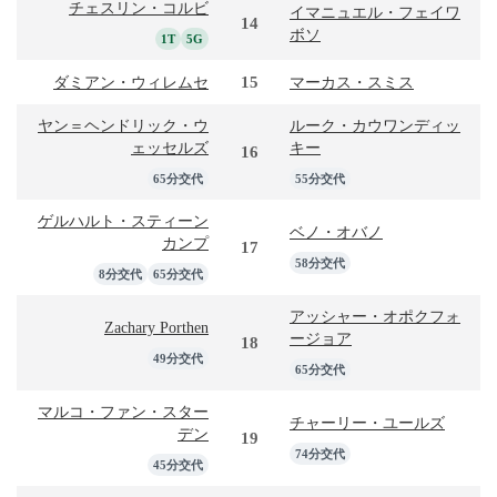
チェスリン・コルビ
イマニュエル・フェイワ
14
ボソ
1T
5G
15
ダミアン・ウィレムセ
マーカス・スミス
ヤン＝ヘンドリック・ウ
ルーク・カウワンディッ
ェッセルズ
キー
16
65分交代
55分交代
ゲルハルト・スティーン
ベノ・オバノ
カンプ
17
58分交代
8分交代
65分交代
アッシャー・オポクフォ
Zachary Porthen
ージョア
18
49分交代
65分交代
マルコ・ファン・スター
チャーリー・ユールズ
デン
19
74分交代
45分交代