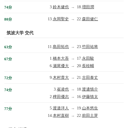
3.
鈴木健也
→
18.
増田潤
74分
13.
永岡聖史
→
22.
森田健仁
80分
筑波大学 交代
11.
島田拓也
→
23.
竹田祐将
63分
1.
橋本大吾
→
17.
永田駿
67分
6.
瀬尾優大
→
20.
長桂輔
9.
木村貴大
→
21.
古田泰丈
72分
3.
崔凌也
→
18.
渡邊慎介
74分
2.
稗田優志
→
16.
伊藤慎太
5.
渡邉洋人
→
19.
山本悠生
77分
14.
本村直樹
→
22.
前田土芽