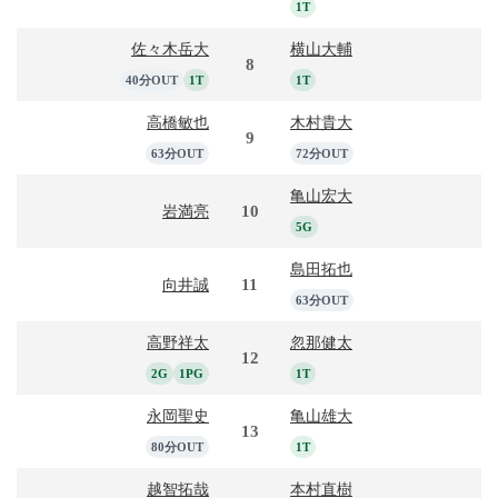
1T
佐々木岳大
横山大輔
8
40分OUT
1T
1T
高橋敏也
木村貴大
9
63分OUT
72分OUT
亀山宏大
10
岩満亮
5G
島田拓也
11
向井誠
63分OUT
高野祥太
忽那健太
12
2G
1PG
1T
永岡聖史
亀山雄大
13
80分OUT
1T
越智拓哉
本村直樹