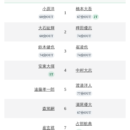
小原洋
橋本大吾
1
60分OUT
67分OUT
2T
大石紘輝
稗田優志
2
60分OUT
74分OUT
鈴木健也
崔凌也
3
74分OUT
74分OUT
安東大揮
4
中村大志
1T
渡邉洋人
5
遠藤孝一郎
77分OUT
瀬尾優大
6
森篤嗣
67分OUT
占部航典
7
崔玄祺