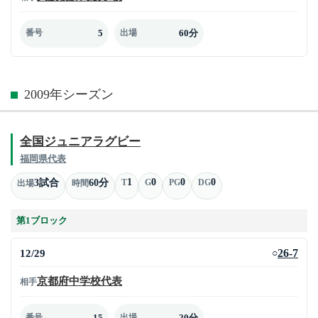
5
60分
番号
出場
2009年シーズン
全国ジュニアラグビー
福岡県代表
1
0
0
0
3試合
60分
T
G
PG
DG
出場
時間
第1ブロック
12/29
26-7
○
京都府中学校代表
相手
15
20分
番号
出場