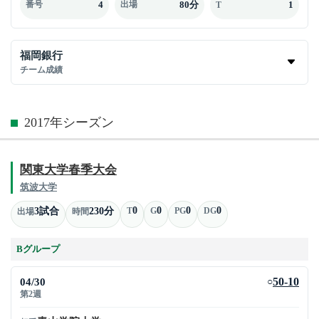
4
80分
1
番号
出場
T
福岡銀行
チーム成績
2017年シーズン
関東大学春季大会
筑波大学
0
0
0
0
3試合
230分
T
G
PG
DG
出場
時間
Bグループ
04/30
50-10
○
第2週