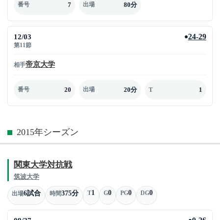
7
80分
番号
出場
12/03
24-29
●
第11節
帝京大学
相手
20
20分
1
番号
出場
T
2015年シーズン
関東大学対抗戦
筑波大学
1
0
0
0
6試合
375分
T
G
PG
DG
出場
時間