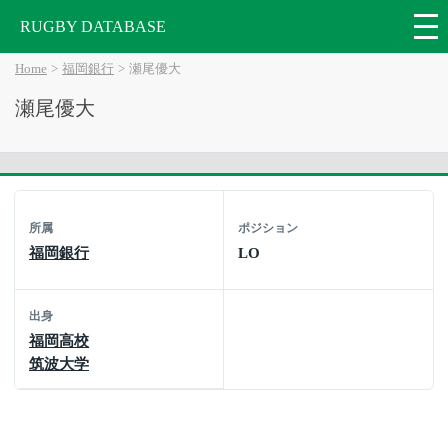
RUGBY DATABASE
Home
福岡銀行
瀬尾優大
瀬尾優大
所属
ポジション
福岡銀行
LO
出身
福岡高校
筑波大学