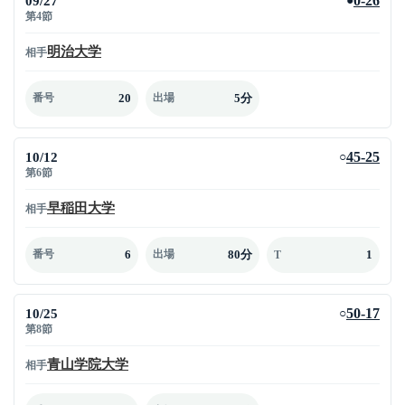
09/27
0-26
●
第4節
明治大学
相手
20
5分
番号
出場
10/12
45-25
○
第6節
早稲田大学
相手
6
80分
1
番号
出場
T
10/25
50-17
○
第8節
青山学院大学
相手