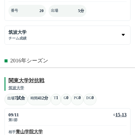
20
5分
番号
出場
筑波大学
チーム成績
2016年シーズン
関東大学対抗戦
筑波大学
1
0
0
0
7試合
412分
T
G
PG
DG
出場
時間
09/11
15-13
○
第1節
青山学院大学
相手