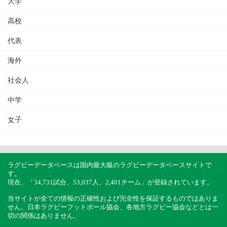
大学
高校
代表
海外
社会人
中学
女子
ラグビーデータベースは国内最大級のラグビーデータベースサイトで
す。
現在、「34,731試合、53,037人、2,401チーム」が登録されています。
当サイトが全ての情報の正確性および完全性を保証するものではありま
せん。日本ラグビーフットボール協会、各地方ラグビー協会などとは一
切の関係はありません。