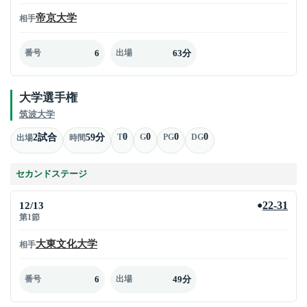
帝京大学
相手
6
63分
番号
出場
大学選手権
筑波大学
0
0
0
0
2試合
59分
T
G
PG
DG
出場
時間
セカンドステージ
12/13
22-31
●
第1節
大東文化大学
相手
6
49分
番号
出場