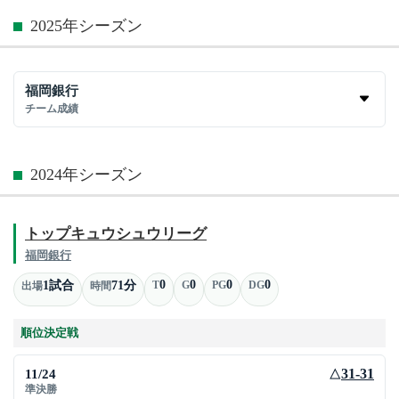
2025年シーズン
福岡銀行
チーム成績
2024年シーズン
トップキュウシュウリーグ
福岡銀行
0
0
0
0
1試合
71分
T
G
PG
DG
出場
時間
順位決定戦
11/24
31-31
△
準決勝