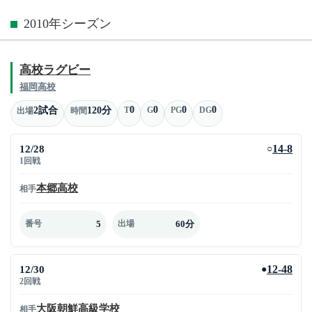
2010年シーズン
高校ラグビー
福岡高校
0
0
0
0
2試合
120分
T
G
PG
DG
出場
時間
12/28
14-8
○
1回戦
本郷高校
相手
5
60分
番号
出場
12/30
12-48
●
2回戦
大阪朝鮮高級学校
相手