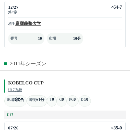
12/27
64-7
○
第3節
慶應義塾大学
相手
19
10分
番号
出場
2011年シーズン
KOBELCO CUP
U17九州
0
0
0
0
3試合
61分
T
G
PG
DG
出場
時間
U17
07/26
35-0
○