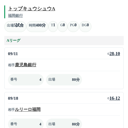
トップキュウシュウA
福岡銀行
1
0
0
0
5試合
400分
T
G
PG
DG
出場
時間
Aリーグ
09/11
28-10
○
鹿児島銀行
相手
4
80分
番号
出場
09/18
16-12
○
ルリーロ福岡
相手
4
80分
番号
出場