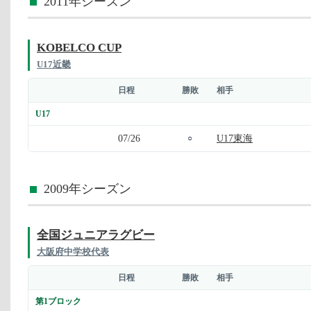
2011年シーズン
KOBELCO CUP
U17近畿
日程
勝敗
相手
U17
07/26
U17東海
○
2009年シーズン
全国ジュニアラグビー
大阪府中学校代表
日程
勝敗
相手
第1ブロック