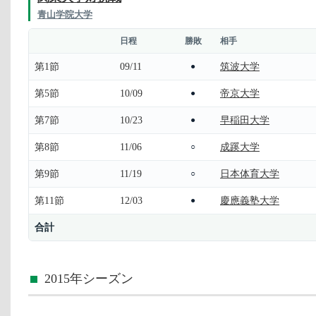
青山学院大学
日程
勝敗
相手
第1節
09/11
筑波大学
●
第5節
10/09
帝京大学
●
第7節
10/23
早稲田大学
●
第8節
11/06
成蹊大学
○
第9節
11/19
日本体育大学
○
第11節
12/03
慶應義塾大学
●
合計
2015年シーズン