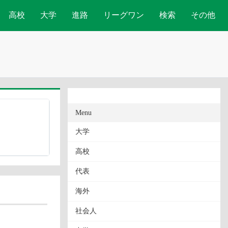
高校
大学
進路
リーグワン
検索
その他
Menu
大学
高校
代表
海外
社会人