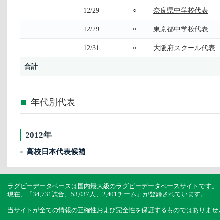
12/29
奈良県中学校代表
○
12/29
東京都中学校代表
○
12/31
大阪府スクール代表
○
合計
年代別代表
2012年
高校日本代表候補
ラグビーデータベースは国内最大級のラグビーデータベースサイトです。
現在、「34,731試合、53,037人、2,401チーム」が登録されています。
当サイトが全ての情報の正確性および完全性を保証するものではありませ