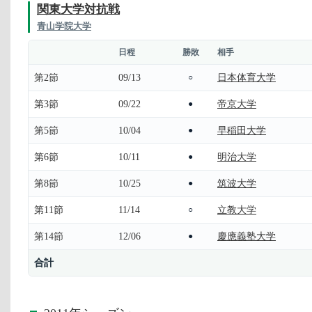
関東大学対抗戦
青山学院大学
日程
勝敗
相手
第2節
09/13
日本体育大学
○
第3節
09/22
帝京大学
●
第5節
10/04
早稲田大学
●
第6節
10/11
明治大学
●
第8節
10/25
筑波大学
●
第11節
11/14
立教大学
○
第14節
12/06
慶應義塾大学
●
合計