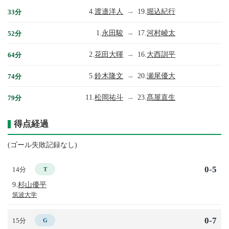
4.
渡邉洋人
→
19.
堀込紀行
33分
1.
永田駿
→
17.
河村崚太
52分
2.
花田大暉
→
16.
大西訓平
64分
5.
鈴木隆文
→
20.
瀬尾優大
74分
11.
松岡祐斗
→
23.
髙屋直生
79分
得点経過
(ゴール失敗記録なし)
0-5
14分
T
9.
杉山優平
筑波大学
0-7
15分
G