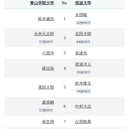
青山学院大学
No.
筑波大学
永田駿
1
鈴木健也
52分OUT
永井元太郎
花田大暉
2
57分OUT
64分OUT
3
小原洋
崔凌也
渡邉洋人
4
梶信吾
33分OUT
鈴木隆文
5
濱田大聖
74分OUT
森篤嗣
6
中村大志
57分OUT
7
崔玄祺
占部航典