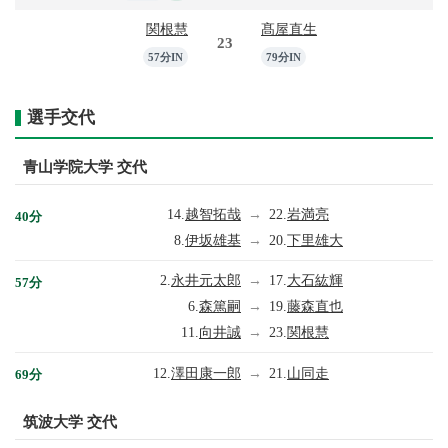
関根慧
髙屋直生
23
57分IN
79分IN
選手交代
青山学院大学 交代
14.
越智拓哉
→
22.
岩満亮
40分
8.
伊坂雄基
→
20.
下里雄大
2.
永井元太郎
→
17.
大石紘輝
57分
6.
森篤嗣
→
19.
藤森直也
11.
向井誠
→
23.
関根慧
12.
澤田康一郎
→
21.
山同走
69分
筑波大学 交代