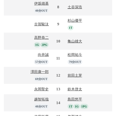
伊坂雄基
8
土谷深浩
40分OUT
杉山優平
9
古賀駿汰
1T
高野恭二
10
亀山雄大
1G
2PG
向井誠
松岡祐斗
11
57分OUT
79分OUT
澤田康一郎
12
前田土芽
69分OUT
13
永岡聖史
鈴木啓太
越智拓哉
島田悠平
14
40分OUT
1T
1G
1PG