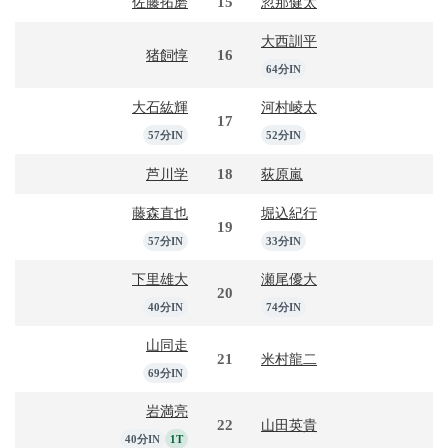
15
佐藤拓磨
忽那健太
大西訓平
16
猪飼惇
64分IN
大石紘輝
河村崚太
17
57分IN
52分IN
18
芦川学
荻原嵐
藤森直也
堀込紀行
19
57分IN
33分IN
下里雄大
瀬尾優大
20
40分IN
74分IN
山同走
21
米村龍二
69分IN
岩満亮
22
山田英貴
40分IN
1T