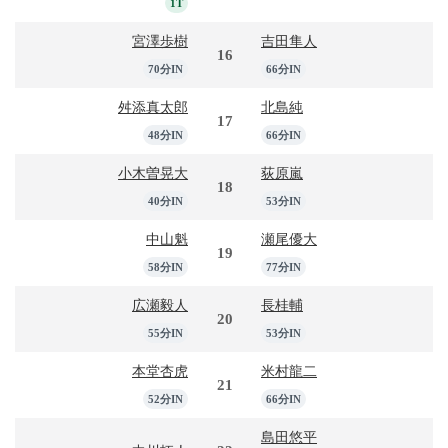
1T
宮澤歩樹
吉田隼人
16
70分IN
66分IN
舛添真太郎
北島純
17
48分IN
66分IN
小木曽晃大
荻原嵐
18
40分IN
53分IN
中山魁
瀬尾優大
19
58分IN
77分IN
広瀬毅人
長桂輔
20
55分IN
53分IN
本堂杏虎
米村龍二
21
52分IN
66分IN
島田悠平