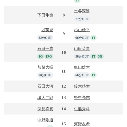
1T
土谷深浩
8
下田隼也
77分OUT
堤英登
杉山優平
9
52分OUT
66分OUT
1T
石田一貴
山田英貴
10
1G
1PG
58分OUT
1T
3G
加藤大暉
亀山雄大
11
70分OUT
66分OUT
1T
12
石田大河
鈴木啓太
13
城大二郎
野中亮志
14
深見柊真
仁熊秀斗
中野剛通
15
河野友希