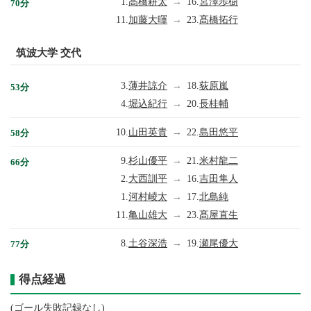
1.
高橋耕太
→
16.
宮澤歩樹
70分
11.
加藤大暉
→
23.
髙橋拓行
筑波大学 交代
3.
薄井諒介
→
18.
荻原嵐
53分
4.
堀込紀行
→
20.
長桂輔
10.
山田英貴
→
22.
島田悠平
58分
9.
杉山優平
→
21.
米村龍二
66分
2.
大西訓平
→
16.
吉田隼人
1.
河村崚太
→
17.
北島純
11.
亀山雄大
→
23.
髙屋直生
8.
土谷深浩
→
19.
瀬尾優大
77分
得点経過
(ゴール失敗記録なし)