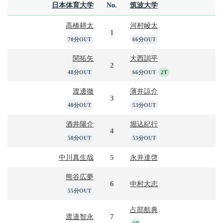
日本体育大学
No.
筑波大学
高橋耕太
河村崚太
1
70分OUT
66分OUT
関拓矢
大西訓平
2
48分OUT
66分OUT
2T
渡邊徹
薄井諒介
3
40分OUT
53分OUT
酒井陽介
堀込紀行
4
58分OUT
53分OUT
5
中川真生哉
永井達啓
熊谷広夢
6
中村大志
55分OUT
占部航典
7
渡邉智永