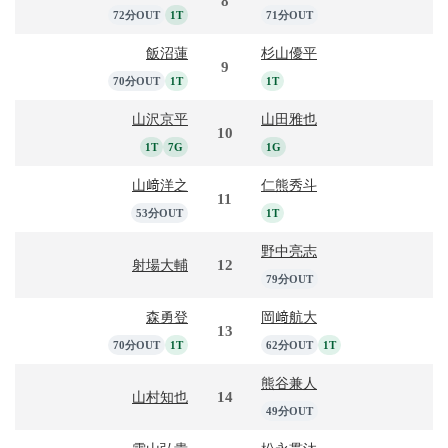
8
72分OUT
1T
71分OUT
飯沼蓮
杉山優平
9
70分OUT
1T
1T
山沢京平
山田雅也
10
1T
7G
1G
山﨑洋之
仁熊秀斗
11
53分OUT
1T
野中亮志
12
射場大輔
79分OUT
森勇登
岡﨑航大
13
70分OUT
1T
62分OUT
1T
熊谷兼人
14
山村知也
49分OUT