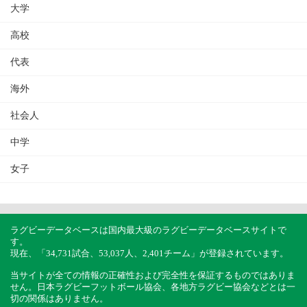
大学
高校
代表
海外
社会人
中学
女子
ラグビーデータベースは国内最大級のラグビーデータベースサイトで
す。
現在、「34,731試合、53,037人、2,401チーム」が登録されています。
当サイトが全ての情報の正確性および完全性を保証するものではありま
せん。日本ラグビーフットボール協会、各地方ラグビー協会などとは一
切の関係はありません。