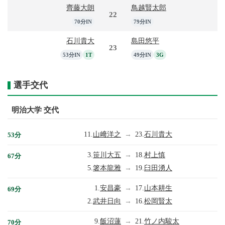
齊藤大朗
鳥越賢太郎
22
70分IN
79分IN
石川貴大
島田悠平
23
53分IN
1T
49分IN
3G
選手交代
明治大学 交代
11.
山﨑洋之
→
23.
石川貴大
53分
3.
笹川大五
→
18.
村上慎
67分
5.
箸本龍雅
→
19.
臼田湧人
1.
安昌豪
→
17.
山本耕生
69分
2.
武井日向
→
16.
松岡賢太
9.
飯沼蓮
→
21.
竹ノ内駿太
70分