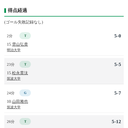
得点経過
(ゴール失敗記録なし)
5-0
2分
T
15.
雲山弘貴
明治大学
5-5
23分
T
15.
松永貫汰
筑波大学
5-7
24分
G
10.
山田雅也
筑波大学
5-12
26分
T