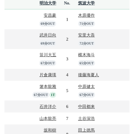
明治大学
No.
筑波大学
安昌豪
木原優作
1
69分OUT
71分OUT
武井日向
安里大吾
2
69分OUT
72分OUT
笹川大五
横木海斗
3
67分OUT
65分OUT
4
片倉康瑛
後藤海夏人
箸本龍雅
中原健太
5
67分OUT
1T
67分OUT
6
石井洋介
中田都来
7
山本龍亮
土谷深浩
坂和樹
田上徳馬