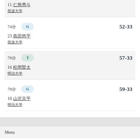
11.
仁熊秀斗
筑波大学
52-33
74分
G
23.
島田悠平
筑波大学
57-33
78分
T
16.
松岡賢太
明治大学
59-33
79分
G
10.
山沢京平
明治大学
Menu