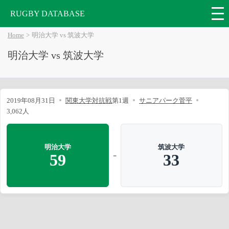
RUGBY DATABASE
Home
明治大学 vs 筑波大学
明治大学 vs 筑波大学
2019年08月31日
関東大学対抗戦
第1週
サニアパーク菅平
3,062人
明治大学
筑波大学
-
59
33