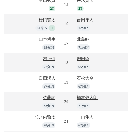
雲山弘貴
松永貫汰
15
2T
2T
松岡賢太
吉田隼人
16
69分IN
1T
72分IN
山本耕生
北島純
17
69分IN
71分IN
村上慎
増田瑛
18
67分IN
65分IN
臼田湧人
石松大空
19
67分IN
67分IN
佐藤諒
楢本鼓太朗
20
72分IN
71分IN
竹ノ内駿太
一口隼人
21
70分IN
62分IN