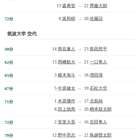
13.
森勇登
→
22.
齊藤大朗
8.
坂和樹
→
20.
佐藤諒
72分
筑波大学 交代
14.
熊谷兼人
→
23.
島田悠平
49分
13.
岡﨑航大
→
21.
一口隼人
62分
3.
横木海斗
→
18.
増田瑛
65分
5.
中原健太
→
19.
石松大空
67分
1.
木原優作
→
17.
北島純
71分
8.
田上徳馬
→
20.
楢本鼓太朗
2.
安里大吾
→
16.
吉田隼人
72分
12.
野中亮志
→
22.
鳥越賢太郎
79分