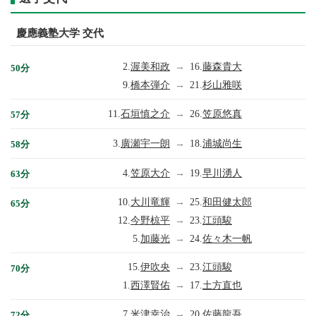
慶應義塾大学 交代
2.
渥美和政
→
16.
藤森貴大
50分
9.
橋本弾介
→
21.
杉山雅咲
11.
石垣慎之介
→
26.
笠原悠真
57分
3.
廣瀬宇一朗
→
18.
浦城尚生
58分
4.
笠原大介
→
19.
早川湧人
63分
10.
大川竜輝
→
25.
和田健太郎
65分
12.
今野椋平
→
23.
江頭駿
5.
加藤光
→
24.
佐々木一帆
15.
伊吹央
→
23.
江頭駿
70分
1.
西澤賢佑
→
17.
土方直也
7.
米津幸治
→
20.
佐藤龍吾
72分