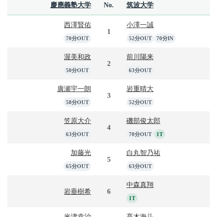
慶應義塾大学
No.
筑波大学
西澤賢佑
小澤一誠
1
70分OUT
52分OUT
70分IN
渥美和政
前川陽来
2
50分OUT
63分OUT
廣瀬宇一朗
岩重晴大
3
58分OUT
52分OUT
笠原大介
磯部俊太郎
4
63分OUT
70分OUT
1T
加藤光
白丸智乃祐
5
65分OUT
63分OUT
中森真翔
6
岩垂樹希
1T
米津幸治
髙木海斗