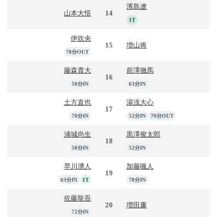
濱島遼
14
山本大悟
1T
伊吹央
15
増山将
70分OUT
藤森貴大
前澤徹馬
16
50分IN
63分IN
土方直也
湯浅大心
17
70分IN
52分IN
70分OUT
浦城尚生
黒澤俊太郎
18
58分IN
52分IN
早川湧人
加藤颯人
19
63分IN
1T
70分IN
佐藤龍吾
20
増田廉
72分IN