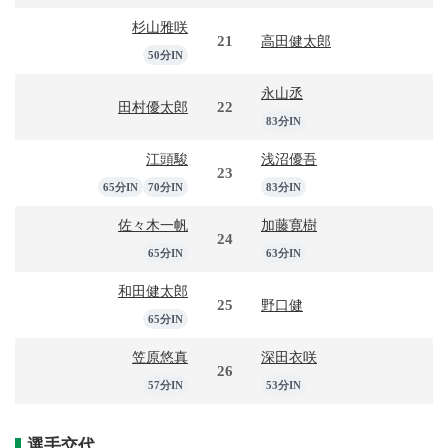
杉山雅咲
21
高田健太郎
50分IN
永山丞
22
田村優太郎
83分IN
江頭駿
浅沼優吾
23
65分IN
70分IN
83分IN
佐々木一帆
加藤寛樹
24
65分IN
63分IN
和田健太郎
25
野口健
65分IN
笠原悠真
深田衣咲
26
57分IN
53分IN
選手交代