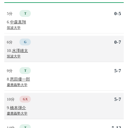
0-5
5分
T
6.
中森真翔
筑波大学
0-7
6分
G
10.
水澤雄太
筑波大学
5-7
9分
T
8.
恩田優一郎
慶應義塾大学
5-7
10分
GX
9.
橋本弾介
慶應義塾大学
5-12
14分
T