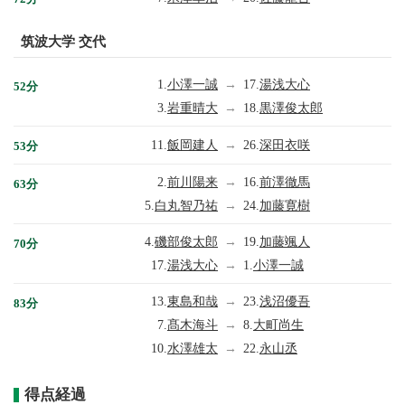
筑波大学 交代
1.
小澤一誠
→
17.
湯浅大心
52分
3.
岩重晴大
→
18.
黒澤俊太郎
11.
飯岡建人
→
26.
深田衣咲
53分
2.
前川陽来
→
16.
前澤徹馬
63分
5.
白丸智乃祐
→
24.
加藤寛樹
4.
磯部俊太郎
→
19.
加藤颯人
70分
17.
湯浅大心
→
1.
小澤一誠
13.
東島和哉
→
23.
浅沼優吾
83分
7.
髙木海斗
→
8.
大町尚生
10.
水澤雄太
→
22.
永山丞
得点経過