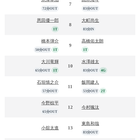
7
72分OUT
83分OUT
恩田優一郎
大町尚生
8
1T
83分IN
橋本弾介
高橋佑太朗
9
50分OUT
1T
1T
大川竜輝
水澤雄太
10
65分OUT
1T
83分OUT
4G
石垣慎之介
飯岡建人
11
57分OUT
53分OUT
2T
今野椋平
12
今村颯汰
65分OUT
東島和哉
13
小舘太進
83分OUT