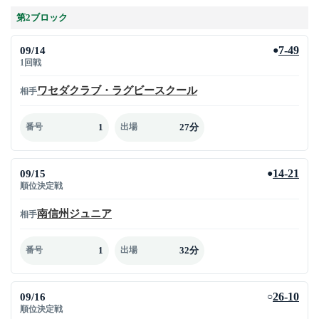
第2ブロック
09/14
7-49
●
1回戦
ワセダクラブ・ラグビースクール
相手
1
27分
番号
出場
09/15
14-21
●
順位決定戦
南信州ジュニア
相手
1
32分
番号
出場
09/16
26-10
○
順位決定戦