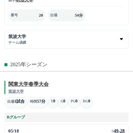
相手
20
54分
番号
出場
筑波大学
チーム成績
2025年シーズン
関東大学春季大会
筑波大学
0
0
0
0
1試合
57分
T
G
PG
DG
出場
時間
Bグループ
05/18
49-28
○