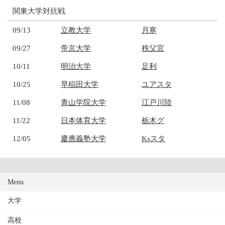
関東大学対抗戦
09/13
立教大学
月寒
09/27
帝京大学
秩父宮
10/11
明治大学
足利
10/25
早稲田大学
ユアスタ
11/08
青山学院大学
江戸川陸
11/22
日本体育大学
栃木グ
12/05
慶應義塾大学
Ksスタ
Menu
大学
高校