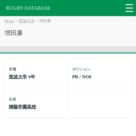
RUGBY DATABASE
Home
筑波大学
増田廉
増田廉
所属
ポジション
筑波大学
4年
PR / NO8
出身
桐蔭学園高校