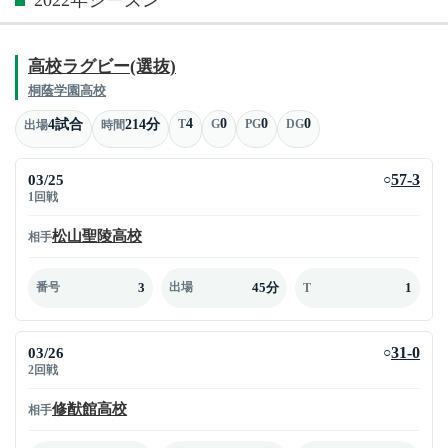
高校ラグビー(選抜)
桐蔭学園高校
4
0
0
0
4試合
214分
T
G
PG
DG
出場
時間
03/25
57-3
○
1回戦
松山聖陵高校
相手
3
45分
1
番号
出場
T
03/26
31-0
○
2回戦
修猷館高校
相手