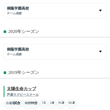
桐蔭学園高校
チーム成績
2020年シーズン
桐蔭学園高校
チーム成績
2019年シーズン
太陽生命カップ
芦屋ラグビースクール
1
0
0
0
3試合
99分
T
G
PG
DG
出場
時間