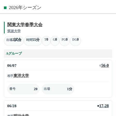
2026年シーズン
関東大学春季大会
筑波大学
0
0
0
0
2試合
55分
T
G
PG
DG
出場
時間
Aグループ
06/07
56-0
○
東洋大学
相手
20
1分
番号
出場
06/28
17-28
●
明治大学