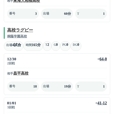
東海大相模高校
相手
3
60分
1
番号
出場
T
高校ラグビー
桐蔭学園高校
2
0
0
0
4試合
165分
T
G
PG
DG
出場
時間
12/30
64-0
○
2回戦
昌平高校
相手
18
19分
1
番号
出場
T
01/01
41-12
○
3回戦