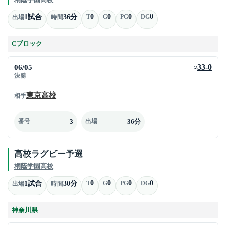
0
0
0
0
1試合
36分
T
G
PG
DG
出場
時間
Cブロック
06/05
33-0
○
決勝
東京高校
相手
3
36分
番号
出場
高校ラグビー予選
桐蔭学園高校
0
0
0
0
1試合
30分
T
G
PG
DG
出場
時間
神奈川県