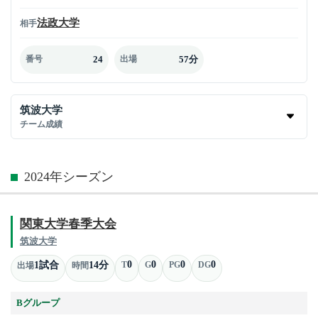
法政大学
相手
24
57分
番号
出場
筑波大学
チーム成績
2024年シーズン
関東大学春季大会
筑波大学
0
0
0
0
1試合
14分
T
G
PG
DG
出場
時間
Bグループ