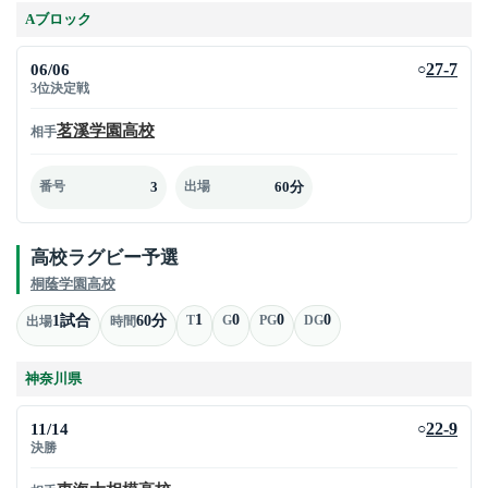
Aブロック
06/06
27-7
○
3位決定戦
茗溪学園高校
相手
3
60分
番号
出場
高校ラグビー予選
桐蔭学園高校
1
0
0
0
1試合
60分
T
G
PG
DG
出場
時間
神奈川県
11/14
22-9
○
決勝