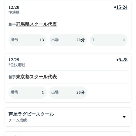
12/28
15-24
●
準決勝
群馬県スクール代表
相手
13
20分
1
番号
出場
T
12/29
5-28
●
3位決定戦
東京都スクール代表
相手
1
20分
番号
出場
芦屋ラグビースクール
チーム成績