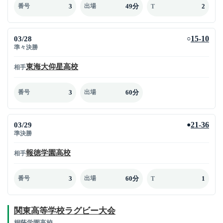
3
49分
2
番号
出場
T
03/28
15-10
○
準々決勝
東海大仰星高校
相手
3
60分
番号
出場
03/29
21-36
●
準決勝
報徳学園高校
相手
3
60分
1
番号
出場
T
関東高等学校ラグビー大会
桐蔭学園高校