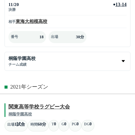
11/20
13-14
●
決勝
東海大相模高校
相手
18
30分
番号
出場
桐蔭学園高校
チーム成績
2021年シーズン
関東高等学校ラグビー大会
桐蔭学園高校
0
0
0
0
1試合
60分
T
G
PG
DG
出場
時間