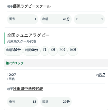
藤沢ラグビースクール
相手
1
40分
1
番号
出場
T
全国ジュニアラグビー
兵庫県スクール代表
1
0
0
0
3試合
60分
T
G
PG
DG
出場
時間
第2ブロック
12/27
43-7
○
1回戦
秋田県中学校代表
相手
13
20分
番号
出場