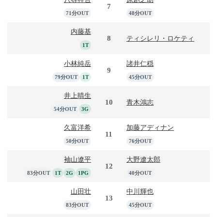
7
71分OUT
48分OUT
内藤基
8
ティシレリ・ロケティ
1T
小林純岳
諸井仁穏
9
79分OUT
1T
45分OUT
井上晴生
10
青木鴻志
54分OUT
3G
久富洋希
加藤アディナン
11
50分OUT
76分OUT
袖山遼平
大野遼太郎
12
83分OUT
1T
2G
1PG
40分OUT
山田壮
中川輝也
13
83分OUT
45分OUT