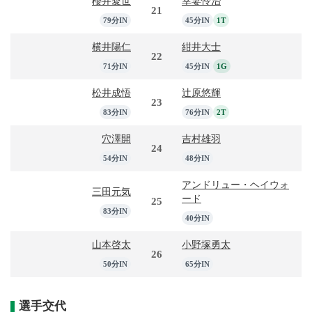
櫻井愛世
幸妻怜治
21
79分IN
45分IN
1T
横井陽仁
紺井大士
22
71分IN
45分IN
1G
松井成悟
辻原悠輝
23
83分IN
76分IN
2T
穴澤開
吉村雄羽
24
54分IN
48分IN
アンドリュー・ヘイウォ
三田元気
ード
25
83分IN
40分IN
山本啓太
小野塚勇太
26
50分IN
65分IN
選手交代