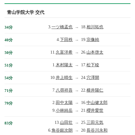
青山学院大学 交代
3.
一ツ橋孟也
→
18.
相川拓也
34分
4.
下田秩
→
19.
宗像純
40分
11.
久富洋希
→
26.
山本啓太
50分
1.
木村陽太
→
17.
松下稜
51分
10.
井上晴生
→
24.
穴澤開
54分
7.
八尋祥吾
→
22.
横井陽仁
71分
2.
田中太陽
→
16.
中山健太郎
79分
9.
小林純岳
→
21.
櫻井愛世
13.
山田壮
→
25.
三田元気
83分
6.
角谷銀次朗
→
20.
長谷川永和