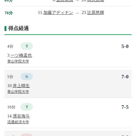
69分
11.
加藤アディナン
→
23.
辻原悠輝
76分
得点経過
5-0
4分
T
3.
一ツ橋孟也
青山学院大学
7-0
5分
G
10.
井上晴生
青山学院大学
7-5
10分
T
14.
濱谷海斗
流通経済大学