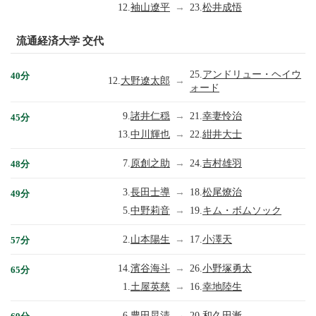
12.
袖山遼平
→
23.
松井成悟
流通経済大学 交代
25.
アンドリュー・ヘイウ
40分
12.
大野遼太郎
→
ォード
9.
諸井仁穏
→
21.
幸妻怜治
45分
13.
中川輝也
→
22.
紺井大士
7.
原創之助
→
24.
吉村雄羽
48分
3.
長田士導
→
18.
松尾燎治
49分
5.
中野莉音
→
19.
キム・ボムソック
2.
山本陽生
→
17.
小澤天
57分
14.
濱谷海斗
→
26.
小野塚勇太
65分
1.
土屋英慈
→
16.
幸地陸生
6.
豊田晃清
→
20.
和久田漸