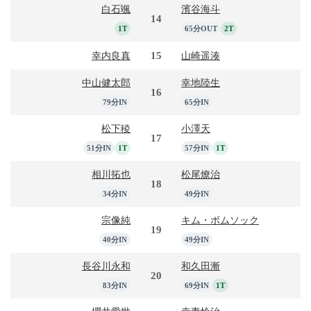
白石颯
濱谷海斗
14
1T
65分OUT
2T
15
幸内良真
山崎遥湊
中山健太郎
幸地陸生
16
79分IN
65分IN
松下稜
小澤天
17
51分IN
1T
57分IN
1T
相川拓也
松尾燎治
18
34分IN
49分IN
宗像純
キム・ボムソック
19
40分IN
49分IN
長谷川永和
和久田漸
20
83分IN
69分IN
1T