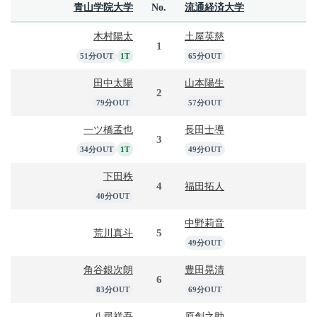
青山学院大学
No.
流通経済大学
木村陽太
土屋英慈
1
51分OUT
1T
65分OUT
田中太陽
山本陽生
2
79分OUT
57分OUT
一ツ橋孟也
長田士導
3
34分OUT
1T
49分OUT
下田秩
4
福田拓人
40分OUT
中野莉音
5
荒川真斗
49分OUT
角谷銀次朗
豊田晃清
6
83分OUT
69分OUT
八尋祥吾
原創之助