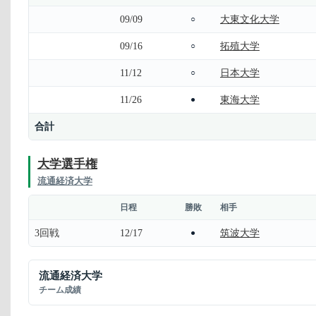
09/09
大東文化大学
○
09/16
拓殖大学
○
11/12
日本大学
○
11/26
東海大学
●
合計
大学選手権
流通経済大学
日程
勝敗
相手
3回戦
12/17
筑波大学
●
流通経済大学
チーム成績