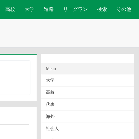
高校
大学
進路
リーグワン
検索
その他
Menu
大学
高校
代表
海外
社会人