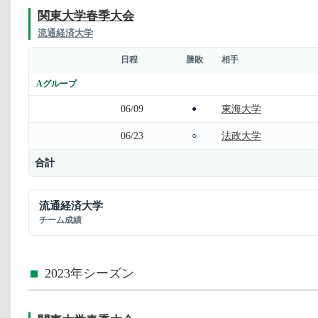
関東大学春季大会
流通経済大学
日程
勝敗
相手
Aグループ
06/09
東海大学
●
06/23
法政大学
○
合計
流通経済大学
チーム成績
2023年シーズン