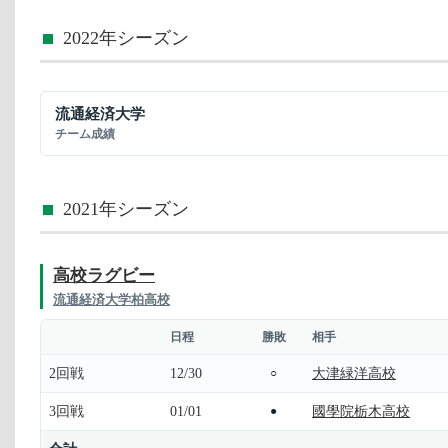
2022年シーズン
流通経済大学
チーム成績
2021年シーズン
高校ラグビー
流通経済大学柏高校
日程
勝敗
相手
2回戦
12/30
大津緑洋高校
○
3回戦
01/01
國學院栃木高校
●