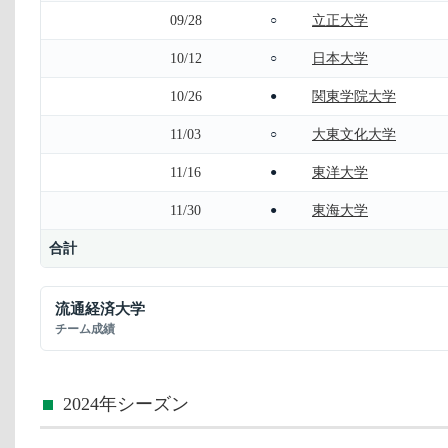
09/28
立正大学
○
10/12
日本大学
○
10/26
関東学院大学
●
11/03
大東文化大学
○
11/16
東洋大学
●
11/30
東海大学
●
合計
流通経済大学
チーム成績
2024年シーズン