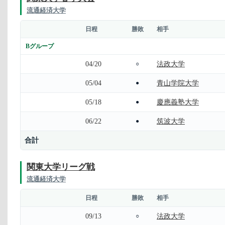
流通経済大学
日程
勝敗
相手
Bグループ
04/20
法政大学
○
05/04
青山学院大学
●
05/18
慶應義塾大学
●
06/22
筑波大学
●
合計
関東大学リーグ戦
流通経済大学
日程
勝敗
相手
09/13
法政大学
○