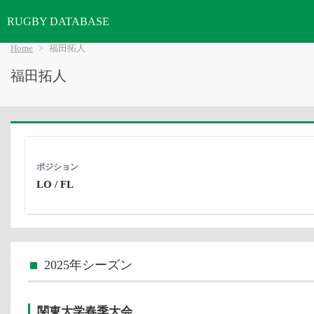
RUGBY DATABASE
Home
福田拓人
福田拓人
ポジション
LO / FL
2025年シーズン
関東大学春季大会