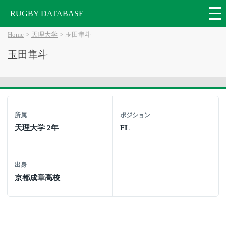
RUGBY DATABASE
Home
天理大学
玉田隼斗
玉田隼斗
所属
ポジション
天理大学
2年
FL
出身
京都成章高校