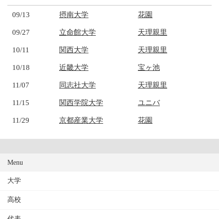
09/13
摂南大学
花園
09/27
立命館大学
天理親里
10/11
関西大学
天理親里
10/18
近畿大学
宝ヶ池
11/07
同志社大学
天理親里
11/15
関西学院大学
ユニバ
11/29
京都産業大学
花園
Menu
大学
高校
代表