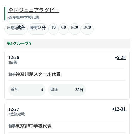
全国ジュニアラグビー
奈良県中学校代表
0
0
0
0
2試合
75分
T
G
PG
DG
出場
時間
第1グループA
12/26
5-28
●
1回戦
神奈川県スクール代表
相手
9
35分
番号
出場
12/27
12-31
●
3位決定戦
東京都中学校代表
相手