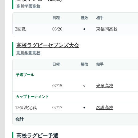
高川学園高校
日程
勝敗
相手
2回戦
03/26
東福岡高校
●
高校ラグビーセブンズ大会
高川学園高校
日程
勝敗
相手
予選プール
07/15
光泉高校
○
カップトーナメント
13位決定戦
07/17
名護高校
●
合計
高校ラグビー予選