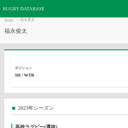
RUGBY DATABASE
Home
福永俊太
福永俊太
ポジション
SH / WTB
2023年シーズン
高校ラグビー(選抜)