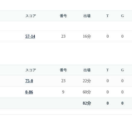
スコア
番号
出場
T
G
57-14
23
16分
0
0
スコア
番号
出場
T
G
75-0
23
22分
0
0
0-86
9
60分
0
0
82分
0
0