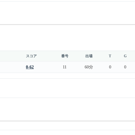
スコア
番号
出場
T
G
0-62
11
60分
0
0