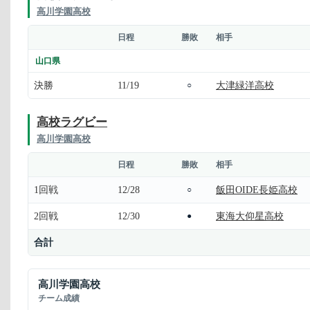
高川学園高校
日程
勝敗
相手
山口県
決勝
11/19
大津緑洋高校
○
高校ラグビー
高川学園高校
日程
勝敗
相手
1回戦
12/28
飯田OIDE長姫高校
○
2回戦
12/30
東海大仰星高校
●
合計
高川学園高校
チーム成績