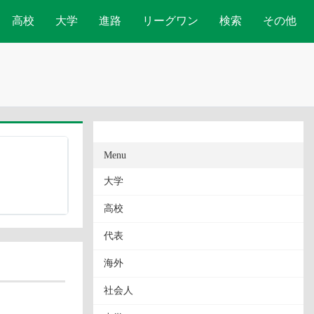
高校
大学
進路
リーグワン
検索
その他
Menu
大学
高校
代表
海外
社会人