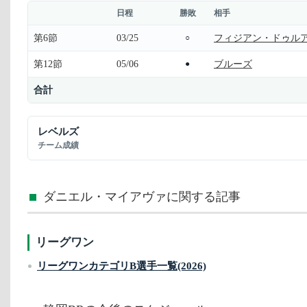
日程
勝敗
相手
第6節
03/25
フィジアン・ドゥル
○
第12節
05/06
ブルーズ
●
合計
レベルズ
チーム成績
ダニエル・マイアヴァに関する記事
リーグワン
リーグワンカテゴリB選手一覧(2026)