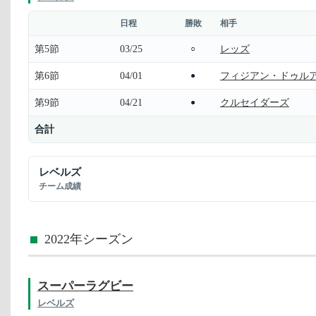
日程
勝敗
相手
第5節
03/25
レッズ
○
第6節
04/01
フィジアン・ドゥル
●
第9節
04/21
クルセイダーズ
●
合計
レベルズ
チーム成績
2022年シーズン
スーパーラグビー
レベルズ