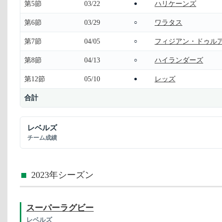
第5節
03/22
ハリケーンズ
●
第6節
03/29
ワラタス
○
第7節
04/05
フィジアン・ドゥル
○
第8節
04/13
ハイランダーズ
○
第12節
05/10
レッズ
●
合計
レベルズ
チーム成績
2023年シーズン
スーパーラグビー
レベルズ