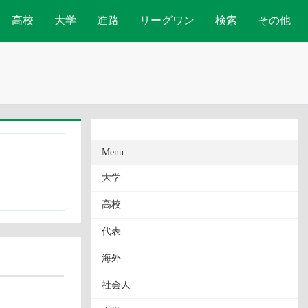
高校
大学
進路
リーグワン
検索
その他
Menu
大学
高校
代表
海外
社会人