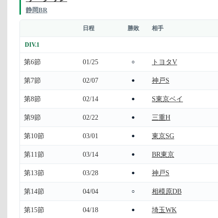
静岡BR
日程
勝敗
相手
DIV.1
第6節
01/25
トヨタV
○
第7節
02/07
神戸S
●
第8節
02/14
S東京ベイ
●
第9節
02/22
三重H
●
第10節
03/01
東京SG
●
第11節
03/14
BR東京
●
第13節
03/28
神戸S
●
第14節
04/04
相模原DB
○
第15節
04/18
埼玉WK
●