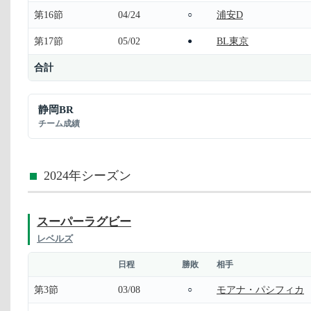
第16節
04/24
浦安D
○
第17節
05/02
BL東京
●
合計
静岡BR
チーム成績
2024年シーズン
スーパーラグビー
レベルズ
日程
勝敗
相手
第3節
03/08
モアナ・パシフィカ
○