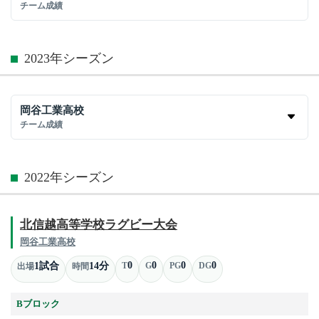
チーム成績
2023年シーズン
岡谷工業高校
チーム成績
2022年シーズン
北信越高等学校ラグビー大会
岡谷工業高校
0
0
0
0
1試合
14分
T
G
PG
DG
出場
時間
Bブロック