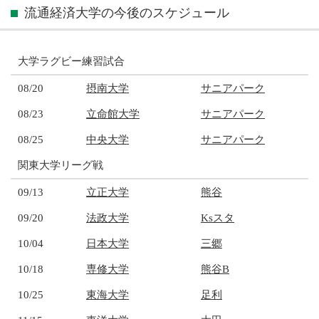
流通経済大学の今後のスケジュール
大学ラグビー練習試合
08/20
摂南大学
サニアパーク
08/23
立命館大学
サニアパーク
08/25
中央大学
サニアパーク
関東大学リーグ戦
09/13
立正大学
熊谷
09/20
法政大学
Ksスタ
10/04
日本大学
三郷
10/18
専修大学
熊谷B
10/25
東海大学
足利