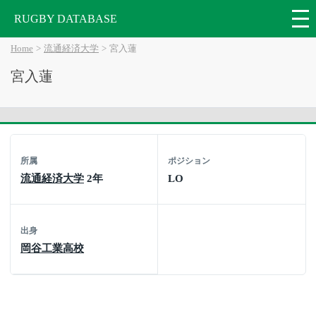
RUGBY DATABASE
Home
流通経済大学
宮入蓮
宮入蓮
所属
ポジション
流通経済大学
2年
LO
出身
岡谷工業高校