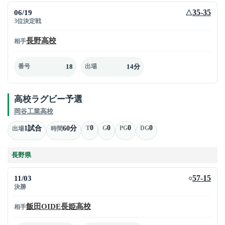
06/19
35-35
△
3位決定戦
長野高校
相手
18
14分
番号
出場
高校ラグビー予選
岡谷工業高校
0
0
0
0
1試合
60分
T
G
PG
DG
出場
時間
長野県
11/03
57-15
○
決勝
飯田OIDE長姫高校
相手