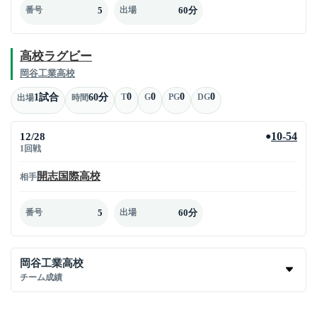
5
60分
番号
出場
高校ラグビー
岡谷工業高校
0
0
0
0
1試合
60分
T
G
PG
DG
出場
時間
12/28
10-54
●
1回戦
開志国際高校
相手
5
60分
番号
出場
岡谷工業高校
チーム成績