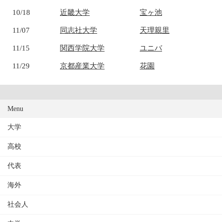
10/18
近畿大学
宝ヶ池
11/07
同志社大学
天理親里
11/15
関西学院大学
ユニバ
11/29
京都産業大学
花園
Menu
大学
高校
代表
海外
社会人