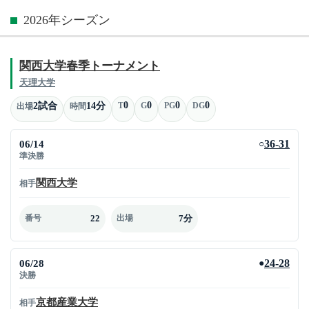
2026年シーズン
関西大学春季トーナメント
天理大学
0
0
0
0
2試合
14分
T
G
PG
DG
出場
時間
06/14
36-31
○
準決勝
関西大学
相手
22
7分
番号
出場
06/28
24-28
●
決勝
京都産業大学
相手