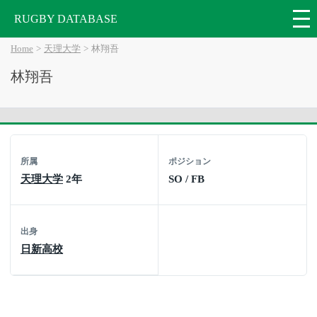
RUGBY DATABASE
Home
天理大学
林翔吾
林翔吾
所属
ポジション
天理大学
2年
SO / FB
出身
日新高校