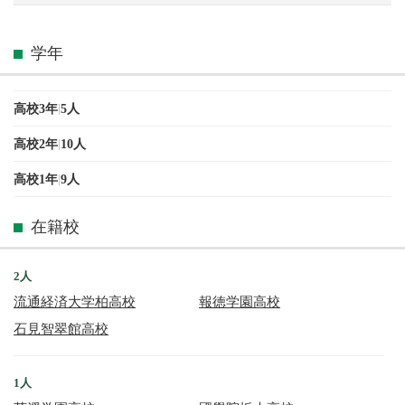
学年
高校3年
5人
|
高校2年
10人
|
高校1年
9人
|
在籍校
2人
流通経済大学柏高校
報徳学園高校
石見智翠館高校
1人