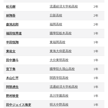
松元樹
流通経済大学柏高校
2年
林翔吾
日新高校
2年
森洸志郎
福岡高校
2年
福田恒秀道
國學院栃木高校
1年
半田悦翔
東福岡高校
1年
東佑太
東海大仰星高校
1年
田中勝斗
大分東明高校
1年
宮下隼
國學院久我山高校
1年
木山仁平
関西学院高校
1年
阿部虎生
流通経済大学柏高校
1年
野村映登
高川学園高校
1年
田中ジェイス海吏
明大中野高校
1年