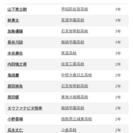
山下恵士朗
早稲田佐賀高校
3年
林勇太
茗溪学園高校
3年
加島優陽
石見智翠館高校
3年
長谷川諒
報徳学園高校
3年
水谷康生
尾道高校
3年
内田慎之甫
佐賀工業高校
2年
鬼頭慶
中部大春日丘高校
2年
原田崇良
石見智翠館高校
2年
恩田暖
東海大相模高校
2年
タウファテビタ悦幸
報徳学園高校
2年
小野晏瑚
徳島県立城東高校
2年
瓜生丈仁
小倉高校
2年