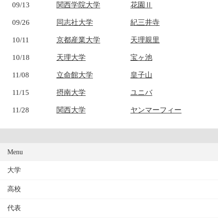
09/13
関西学院大学
花園Ⅱ
09/26
同志社大学
紀三井寺
10/11
京都産業大学
天理親里
10/18
天理大学
宝ヶ池
11/08
立命館大学
皇子山
11/15
摂南大学
ユニバ
11/28
関西大学
ヤンマーフィー
Menu
大学
高校
代表