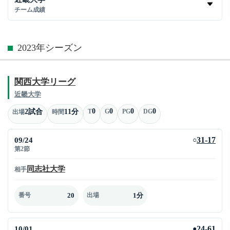
チーム成績
2023年シーズン
関西大学リーグ
近畿大学
0
0
0
0
2試合
11分
T
G
PG
DG
出場
時間
09/24
31-17
○
第2節
同志社大学
相手
20
1分
番号
出場
10/01
24-61
●