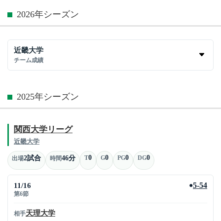
2026年シーズン
近畿大学
チーム成績
2025年シーズン
関西大学リーグ
近畿大学
0
0
0
0
2試合
46分
T
G
PG
DG
出場
時間
11/16
5-54
●
第6節
天理大学
相手