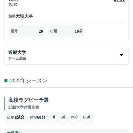
第3節
天理大学
相手
20
10分
番号
出場
近畿大学
チーム成績
2022年シーズン
高校ラグビー予選
近畿大学付属高校
0
0
0
0
1試合
60分
T
G
PG
DG
出場
時間