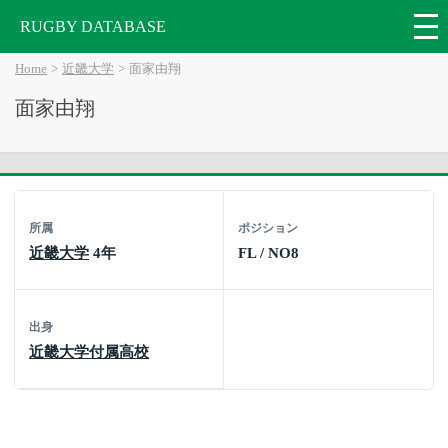
RUGBY DATABASE
Home
近畿大学
面家由翔
面家由翔
所属
ポジション
近畿大学
4年
FL / NO8
出身
近畿大学付属高校