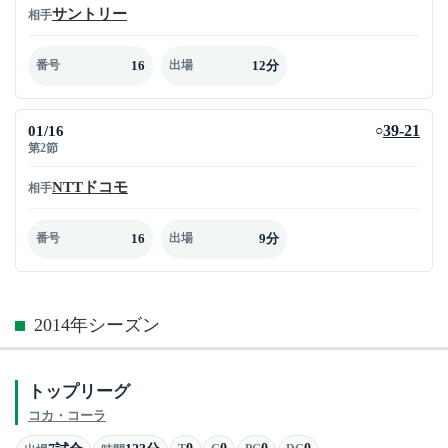
サントリー
相手
16
12分
番号
出場
01/16
39-21
○
第2節
NTTドコモ
相手
16
9分
番号
出場
2014年シーズン
トップリーグ
コカ・コーラ
0
0
0
0