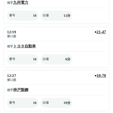
九州電力
相手
16
12分
番号
出場
12/19
21-47
●
第11節
トヨタ自動車
相手
16
6分
番号
出場
12/27
10-70
●
第12節
神戸製鋼
相手
16
19分
番号
出場