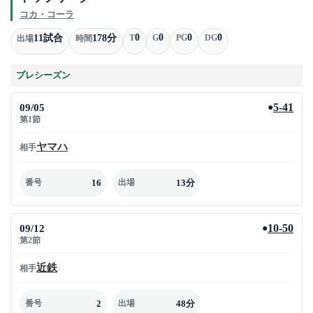
コカ・コーラ
0
0
0
0
11試合
178分
T
G
PG
DG
出場
時間
プレシーズン
09/05
5-41
●
第1節
ヤマハ
相手
16
13分
番号
出場
09/12
10-50
●
第2節
近鉄
相手
2
48分
番号
出場