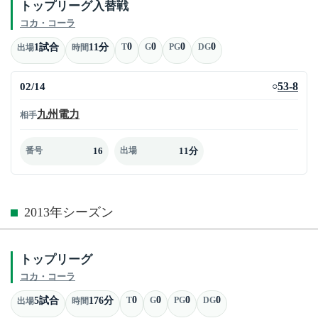
トップリーグ入替戦
コカ・コーラ
0
0
0
0
1試合
11分
T
G
PG
DG
出場
時間
02/14
53-8
○
九州電力
相手
16
11分
番号
出場
2013年シーズン
トップリーグ
コカ・コーラ
0
0
0
0
5試合
176分
T
G
PG
DG
出場
時間