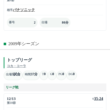
第9節
パナソニック
相手
2
80分
番号
出場
2009年シーズン
トップリーグ
コカ・コーラ
0
0
0
0
3試合
37分
T
G
PG
DG
出場
時間
リーグ戦
12/13
35-24
○
第10節