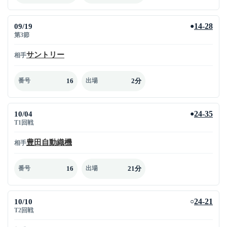
09/19
14-28
●
第3節
サントリー
相手
16
2分
番号
出場
10/04
24-35
●
T1回戦
豊田自動織機
相手
16
21分
番号
出場
10/10
24-21
○
T2回戦