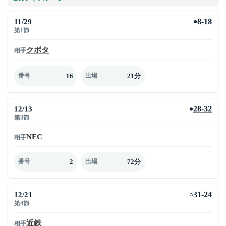
11/29
8-18
●
第1節
クボタ
相手
16
21分
番号
出場
12/13
28-32
●
第3節
NEC
相手
2
72分
番号
出場
12/21
31-24
○
第4節
近鉄
相手