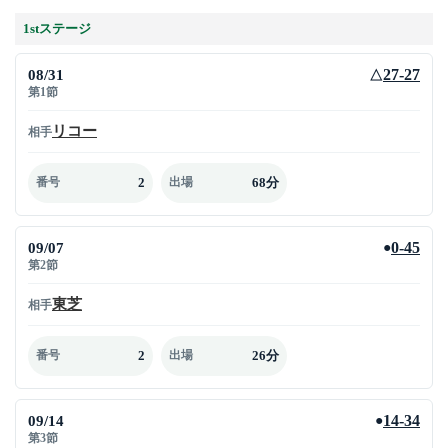
1stステージ
08/31
27-27
△
第1節
リコー
相手
2
68分
番号
出場
09/07
0-45
●
第2節
東芝
相手
2
26分
番号
出場
09/14
14-34
●
第3節