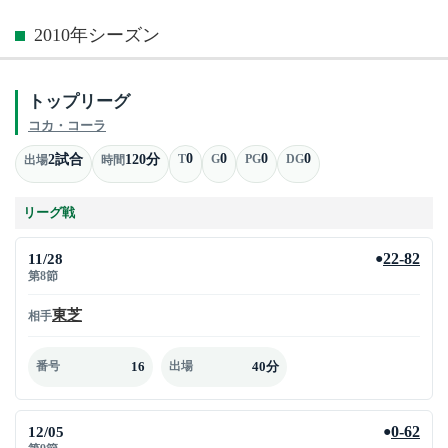
2010年シーズン
トップリーグ
コカ・コーラ
0
0
0
0
2試合
120分
T
G
PG
DG
出場
時間
リーグ戦
11/28
22-82
●
第8節
東芝
相手
16
40分
番号
出場
12/05
0-62
●