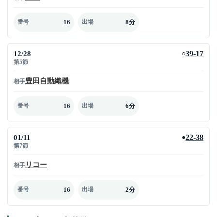
16
8分
番号
出場
12/28
39-17
○
第5節
豊田自動織機
相手
16
6分
番号
出場
01/11
22-38
●
第7節
リコー
相手
16
2分
番号
出場