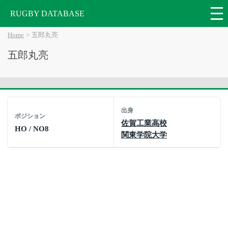
RUGBY DATABASE
Home
五郎丸亮
五郎丸亮
出身
ポジション
佐賀工業高校
HO / NO8
関東学院大学