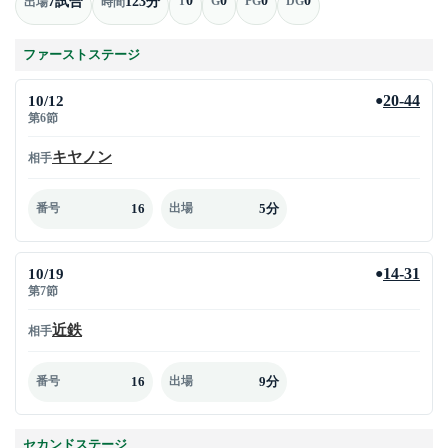
7試合
123分
T
G
PG
DG
出場
時間
ファーストステージ
10/12
20-44
●
第6節
キヤノン
相手
16
5分
番号
出場
10/19
14-31
●
第7節
近鉄
相手
16
9分
番号
出場
セカンドステージ