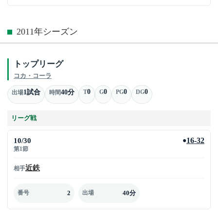
2011年シーズン
トップリーグ
コカ・コーラ
0
0
0
0
1試合
40分
T
G
PG
DG
出場
時間
リーグ戦
10/30
16-32
●
第1節
近鉄
相手
2
40分
番号
出場