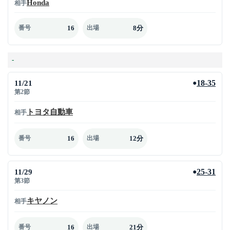
Honda
相手
16
8分
番号
出場
-
11/21
18-35
●
第2節
トヨタ自動車
相手
16
12分
番号
出場
11/29
25-31
●
第3節
キヤノン
相手
16
21分
番号
出場