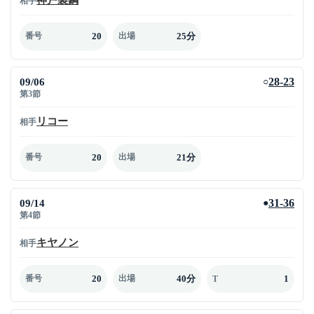
相手
20
25分
番号
出場
09/06
28-23
○
第3節
リコー
相手
20
21分
番号
出場
09/14
31-36
●
第4節
キヤノン
相手
20
40分
1
番号
出場
T