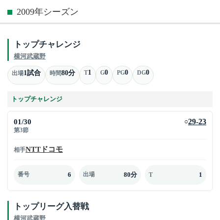
2009年シーズン
トップチャレンジ
横河武蔵野
1
0
0
0
1試合
80分
T
G
PG
DG
出場
時間
トップチャレンジ
01/30
29-23
○
第3節
NTTドコモ
相手
6
80分
1
番号
出場
T
トップリーグ入替戦
横河武蔵野