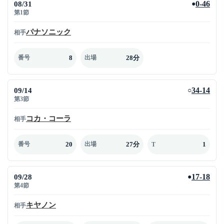
08/31
0-46
●
第1節
パナソニック
相手
8
28分
番号
出場
09/14
34-14
○
第3節
コカ・コーラ
相手
20
27分
1
番号
出場
T
09/28
17-18
●
第4節
キヤノン
相手