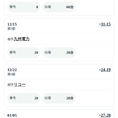
8
60分
番号
出場
12/15
31-15
○
第3節
九州電力
相手
20
28分
番号
出場
12/22
24-19
○
第4節
リコー
相手
20
28分
番号
出場
01/05
27-20
○