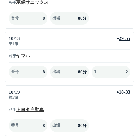
宗像サニックス
相手
8
80分
番号
出場
10/13
29-55
●
第4節
ヤマハ
相手
8
80分
2
番号
出場
T
10/19
18-33
●
第5節
トヨタ自動車
相手
8
80分
番号
出場