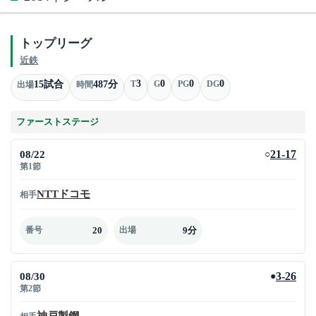
トップリーグ
近鉄
3
0
0
0
15試合
487分
T
G
PG
DG
出場
時間
ファーストステージ
08/22
21-17
○
第1節
NTTドコモ
相手
20
9分
番号
出場
08/30
3-26
●
第2節
神戸製鋼