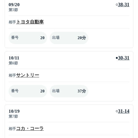
09/20
38-31
○
第5節
トヨタ自動車
相手
20
20分
番号
出場
10/11
30-31
●
第6節
サントリー
相手
20
37分
番号
出場
10/19
31-14
○
第7節
コカ・コーラ
相手