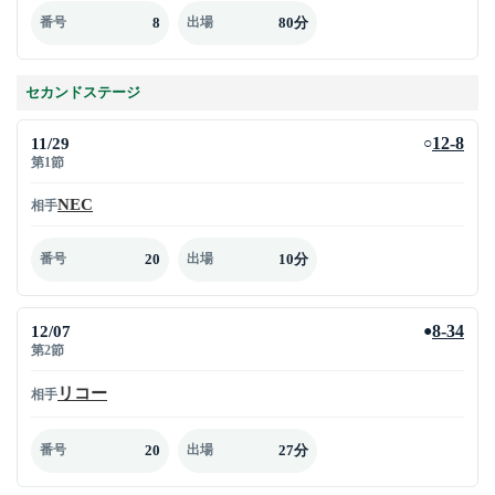
8
80分
番号
出場
セカンドステージ
11/29
12-8
○
第1節
NEC
相手
20
10分
番号
出場
12/07
8-34
●
第2節
リコー
相手
20
27分
番号
出場