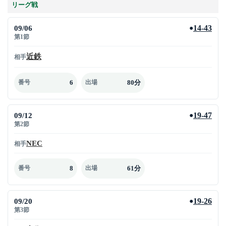
リーグ戦
09/06
14-43
●
第1節
近鉄
相手
6
80分
番号
出場
09/12
19-47
●
第2節
NEC
相手
8
61分
番号
出場
09/20
19-26
●
第3節