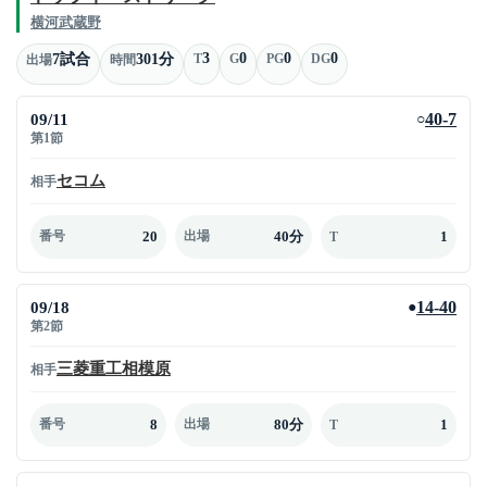
横河武蔵野
3
0
0
0
7試合
301分
T
G
PG
DG
出場
時間
09/11
40-7
○
第1節
セコム
相手
20
40分
1
番号
出場
T
09/18
14-40
●
第2節
三菱重工相模原
相手
8
80分
1
番号
出場
T