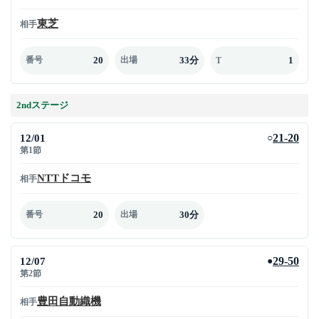
東芝
相手
20
33分
1
番号
出場
T
2ndステージ
12/01
21-20
○
第1節
NTTドコモ
相手
20
30分
番号
出場
12/07
29-50
●
第2節
豊田自動織機
相手