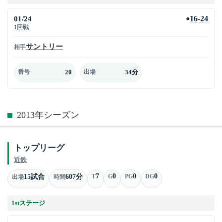
01/24
16-24
●
1回戦
サントリー
相手
20
34分
番号
出場
2013年シーズン
トップリーグ
近鉄
7
0
0
0
15試合
607分
T
G
PG
DG
出場
時間
1stステージ