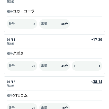
第5節
コカ・コーラ
相手
8
58分
番号
出場
01/11
17-20
●
第6節
クボタ
相手
20
34分
1
番号
出場
T
01/18
38-14
○
第7節
NTTコム
相手
20
18分
番号
出場