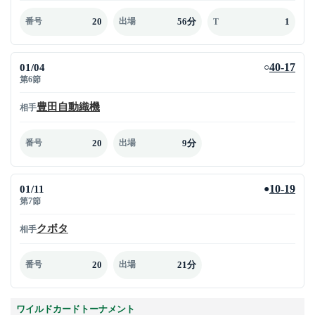
20
56分
1
番号
出場
T
01/04
40-17
○
第6節
豊田自動織機
相手
20
9分
番号
出場
01/11
10-19
●
第7節
クボタ
相手
20
21分
番号
出場
ワイルドカードトーナメント