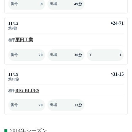
8
49分
番号
出場
11/12
24-71
●
第9節
栗田工業
相手
20
36分
1
番号
出場
T
11/19
31-15
○
第10節
BIG BLUES
相手
20
13分
番号
出場
2014年シーズン