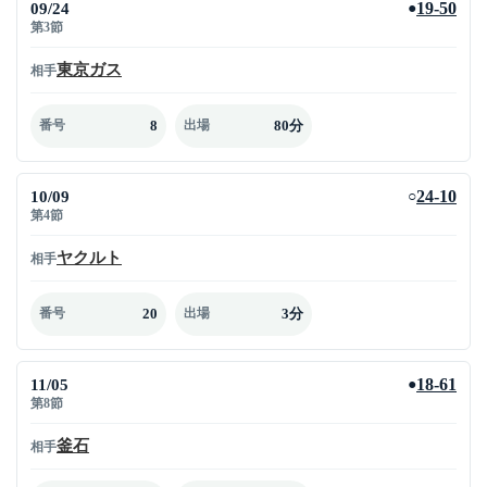
09/24
19-50
●
第3節
東京ガス
相手
8
80分
番号
出場
10/09
24-10
○
第4節
ヤクルト
相手
20
3分
番号
出場
11/05
18-61
●
第8節
釜石
相手