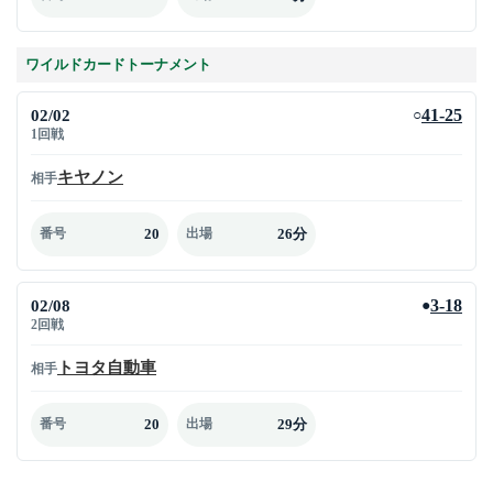
ワイルドカードトーナメント
02/02
41-25
○
1回戦
キヤノン
相手
20
26分
番号
出場
02/08
3-18
●
2回戦
トヨタ自動車
相手
20
29分
番号
出場