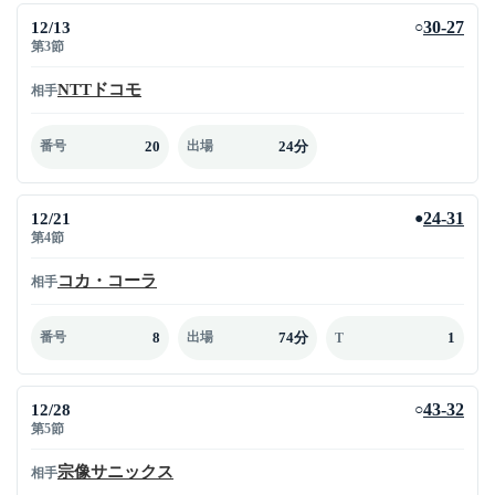
12/13
30-27
○
第3節
NTTドコモ
相手
20
24分
番号
出場
12/21
24-31
●
第4節
コカ・コーラ
相手
8
74分
1
番号
出場
T
12/28
43-32
○
第5節
宗像サニックス
相手