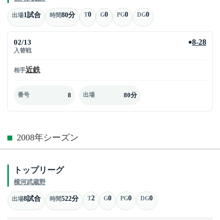
0
0
0
0
1試合
80分
T
G
PG
DG
出場
時間
02/13
8-28
●
入替戦
近鉄
相手
8
80分
番号
出場
2008年シーズン
トップリーグ
横河武蔵野
2
0
0
0
8試合
522分
T
G
PG
DG
出場
時間