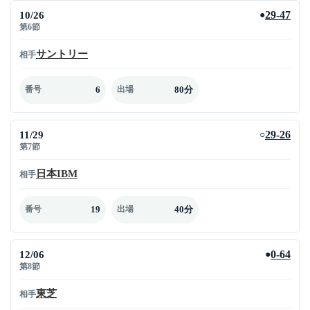
10/26
29-47
●
第6節
サントリー
相手
6
80分
番号
出場
11/29
29-26
○
第7節
日本IBM
相手
19
40分
番号
出場
12/06
0-64
●
第8節
東芝
相手