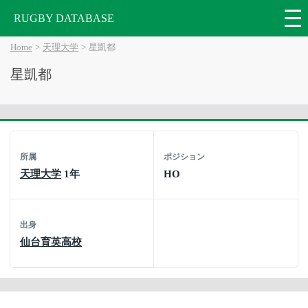
RUGBY DATABASE
Home
天理大学
星凱都
星凱都
所属
ポジション
天理大学
1年
HO
出身
仙台育英高校