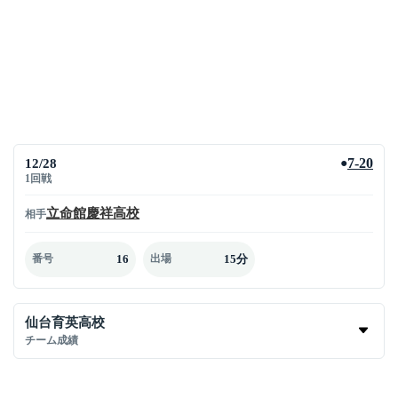
12/28
7-20
●
1回戦
立命館慶祥高校
相手
16
15分
番号
出場
仙台育英高校
チーム成績