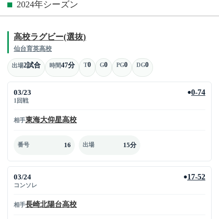
2024年シーズン
高校ラグビー(選抜)
仙台育英高校
0
0
0
0
2試合
47分
T
G
PG
DG
出場
時間
03/23
0-74
●
1回戦
東海大仰星高校
相手
16
15分
番号
出場
03/24
17-52
●
コンソレ
長崎北陽台高校
相手