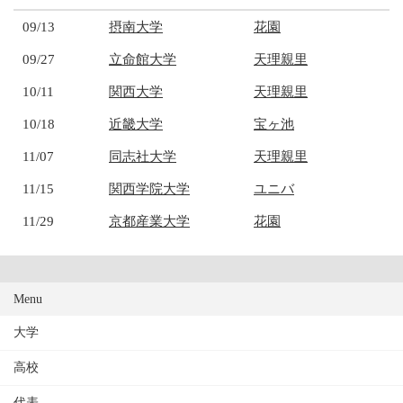
09/13
摂南大学
花園
09/27
立命館大学
天理親里
10/11
関西大学
天理親里
10/18
近畿大学
宝ヶ池
11/07
同志社大学
天理親里
11/15
関西学院大学
ユニバ
11/29
京都産業大学
花園
Menu
大学
高校
代表