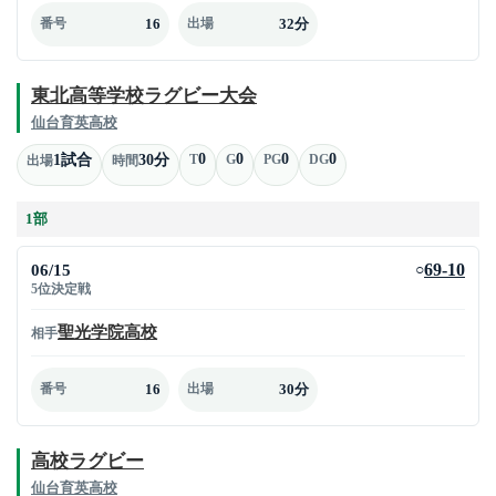
16
32分
番号
出場
東北高等学校ラグビー大会
仙台育英高校
0
0
0
0
1試合
30分
T
G
PG
DG
出場
時間
1部
06/15
69-10
○
5位決定戦
聖光学院高校
相手
16
30分
番号
出場
高校ラグビー
仙台育英高校