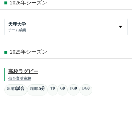
2026年シーズン
天理大学
チーム成績
2025年シーズン
高校ラグビー
仙台育英高校
0
0
0
0
1試合
15分
T
G
PG
DG
出場
時間