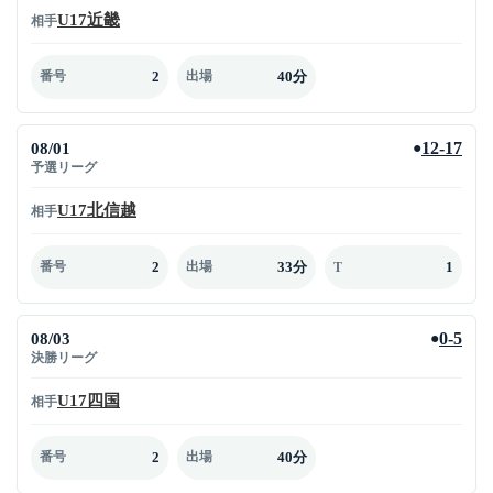
U17近畿
相手
2
40分
番号
出場
08/01
12-17
●
予選リーグ
U17北信越
相手
2
33分
1
番号
出場
T
08/03
0-5
●
決勝リーグ
U17四国
相手
2
40分
番号
出場