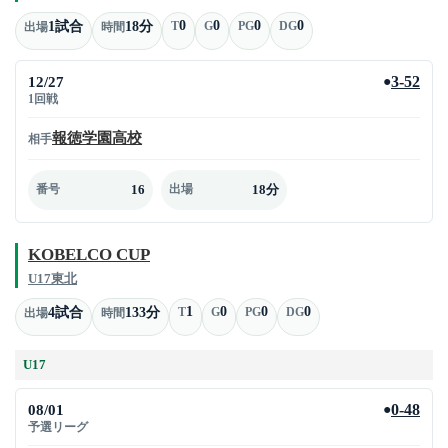
0
0
0
0
1試合
18分
T
G
PG
DG
出場
時間
12/27
3-52
●
1回戦
報徳学園高校
相手
16
18分
番号
出場
KOBELCO CUP
U17東北
1
0
0
0
4試合
133分
T
G
PG
DG
出場
時間
U17
08/01
0-48
●
予選リーグ