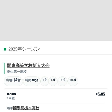
2025年シーズン
関東高等学校新人大会
桐生第一高校
0
0
0
0
1試合
30分
T
G
PG
DG
出場
時間
02/08
5-85
●
1回戦
國學院栃木高校
相手