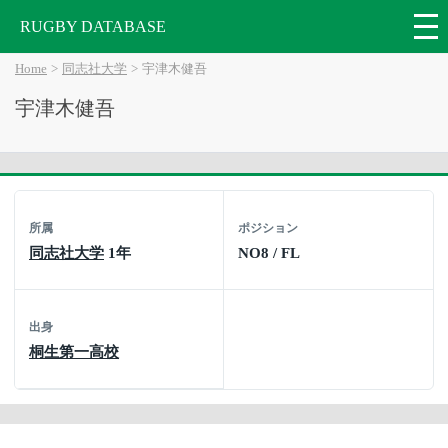
RUGBY DATABASE
Home
同志社大学
宇津木健吾
宇津木健吾
所属
ポジション
同志社大学
1年
NO8 / FL
出身
桐生第一高校