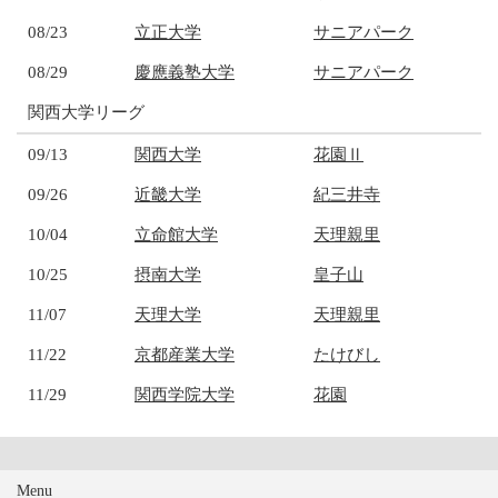
08/23
立正大学
サニアパーク
08/29
慶應義塾大学
サニアパーク
関西大学リーグ
09/13
関西大学
花園Ⅱ
09/26
近畿大学
紀三井寺
10/04
立命館大学
天理親里
10/25
摂南大学
皇子山
11/07
天理大学
天理親里
11/22
京都産業大学
たけびし
11/29
関西学院大学
花園
Menu