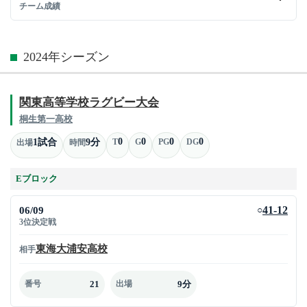
チーム成績
2024年シーズン
関東高等学校ラグビー大会
桐生第一高校
0
0
0
0
1試合
9分
T
G
PG
DG
出場
時間
Eブロック
06/09
41-12
○
3位決定戦
東海大浦安高校
相手
21
9分
番号
出場