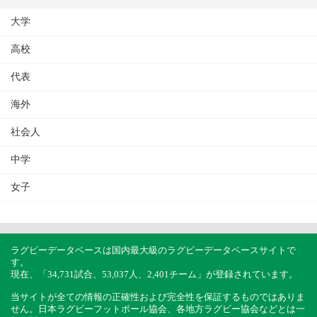
大学
高校
代表
海外
社会人
中学
女子
ラグビーデータベースは国内最大級のラグビーデータベースサイトで
す。
現在、「34,731試合、53,037人、2,401チーム」が登録されています。
当サイトが全ての情報の正確性および完全性を保証するものではありま
せん。日本ラグビーフットボール協会、各地方ラグビー協会などとは一