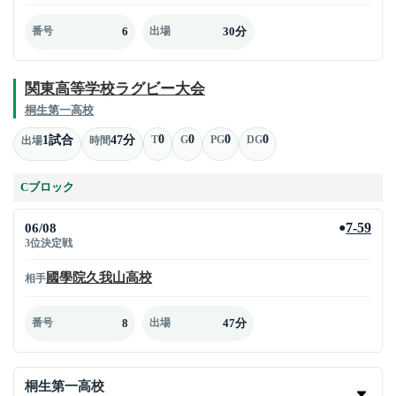
6
30分
番号
出場
関東高等学校ラグビー大会
桐生第一高校
0
0
0
0
1試合
47分
T
G
PG
DG
出場
時間
Cブロック
06/08
7-59
●
3位決定戦
國學院久我山高校
相手
8
47分
番号
出場
桐生第一高校