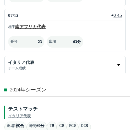
07/12
0-45
●
南アフリカ代表
相手
23
63分
番号
出場
イタリア代表
チーム成績
2024年シーズン
テストマッチ
イタリア代表
0
0
0
0
1試合
69分
T
G
PG
DG
出場
時間