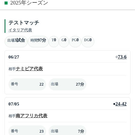
2025年シーズン
テストマッチ
イタリア代表
0
0
0
0
3試合
97分
T
G
PG
DG
出場
時間
06/27
73-6
○
ナミビア代表
相手
22
27分
番号
出場
07/05
24-42
●
南アフリカ代表
相手
23
7分
番号
出場