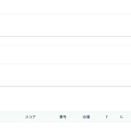
スコア
番号
出場
T
G