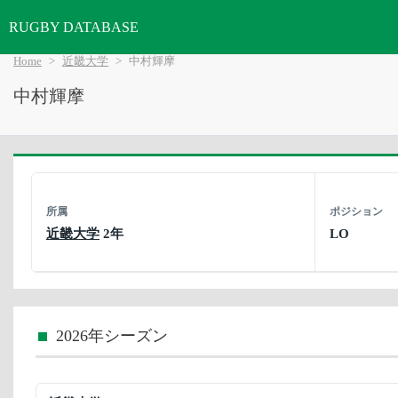
RUGBY DATABASE
Home
近畿大学
中村輝摩
中村輝摩
所属
ポジション
近畿大学
2年
LO
2026年シーズン