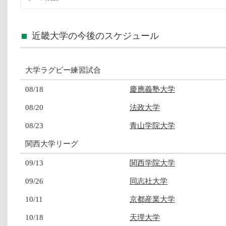
近畿大学の今後のスケジュール
大学ラグビー練習試合
08/18
慶應義塾大学
08/20
法政大学
08/23
青山学院大学
関西大学リーグ
09/13
関西学院大学
09/26
同志社大学
10/11
京都産業大学
10/18
天理大学