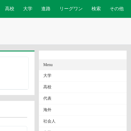
高校
大学
進路
リーグワン
検索
その他
Menu
大学
高校
代表
海外
社会人