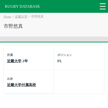
RUGBY DATABASE
Home
近畿大学
市野悠真
市野悠真
所属
ポジション
近畿大学
2年
FL
出身
近畿大学付属高校