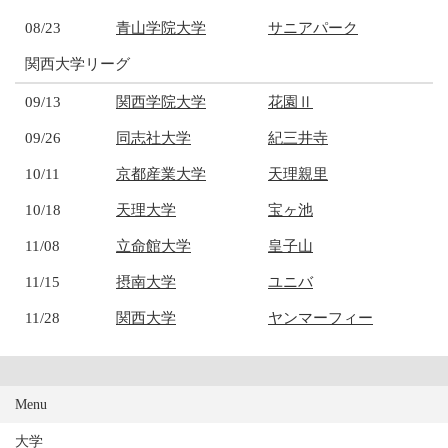
08/23
青山学院大学
サニアパーク
関西大学リーグ
09/13
関西学院大学
花園Ⅱ
09/26
同志社大学
紀三井寺
10/11
京都産業大学
天理親里
10/18
天理大学
宝ヶ池
11/08
立命館大学
皇子山
11/15
摂南大学
ユニバ
11/28
関西大学
ヤンマーフィー
Menu
大学