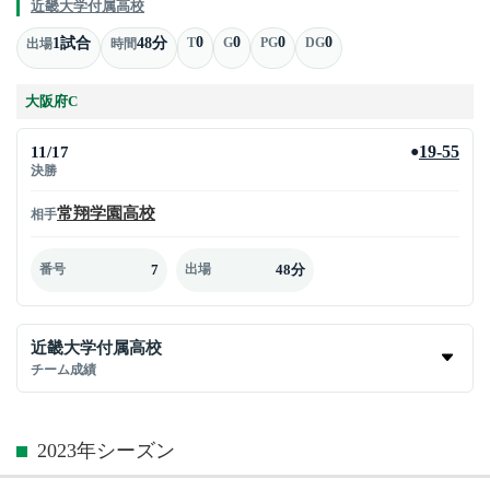
近畿大学付属高校
0
0
0
0
1試合
48分
T
G
PG
DG
出場
時間
大阪府C
11/17
19-55
●
決勝
常翔学園高校
相手
7
48分
番号
出場
近畿大学付属高校
チーム成績
2023年シーズン