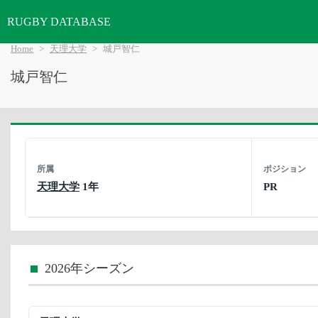
RUGBY DATABASE
Home
天理大学
城戸智仁
城戸智仁
所属
ポジション
天理大学
1年
PR
2026年シーズン