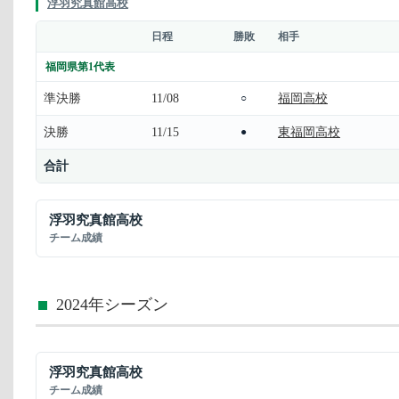
浮羽究真館高校
日程
勝敗
相手
福岡県第1代表
準決勝
11/08
福岡高校
○
決勝
11/15
東福岡高校
●
合計
浮羽究真館高校
チーム成績
2024年シーズン
浮羽究真館高校
チーム成績