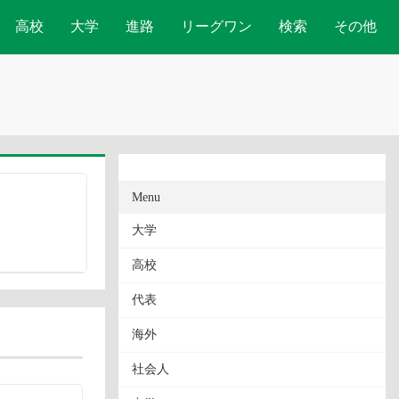
高校
大学
進路
リーグワン
検索
その他
Menu
大学
高校
代表
海外
社会人