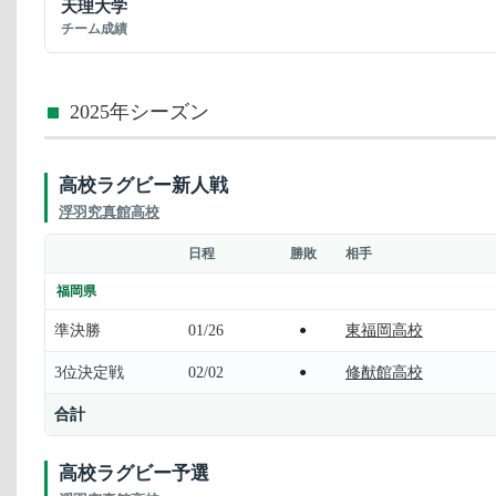
天理大学
チーム成績
2025年シーズン
高校ラグビー新人戦
浮羽究真館高校
日程
勝敗
相手
福岡県
準決勝
01/26
東福岡高校
●
3位決定戦
02/02
修猷館高校
●
合計
高校ラグビー予選