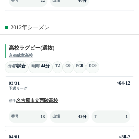
22
40分
番号
出場
2012年シーズン
高校ラグビー(選抜)
京都成章高校
2
0
0
0
3試合
144分
T
G
PG
DG
出場
時間
03/31
64-12
○
予選リーグ
名古屋市立西陵高校
相手
13
42分
1
番号
出場
T
04/01
50-7
○