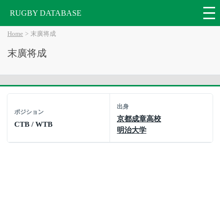
RUGBY DATABASE
Home
末廣将成
末廣将成
出身
ポジション
京都成章高校
CTB / WTB
明治大学