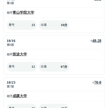
第3節
青山学院大学
相手
23
10分
番号
出場
10/16
48-28
○
第6節
筑波大学
相手
12
67分
番号
出場
10/23
70-0
○
第7節
成蹊大学
相手