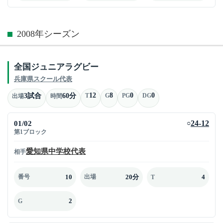
2008年シーズン
全国ジュニアラグビー
兵庫県スクール代表
12
8
0
0
3試合
60分
T
G
PG
DG
出場
時間
01/02
24-12
○
第1ブロック
愛知県中学校代表
相手
10
20分
4
番号
出場
T
2
G