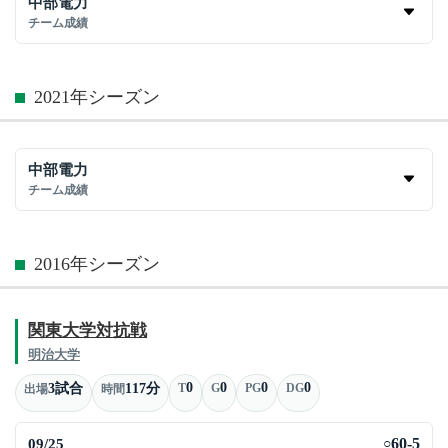
中部電力
チーム成績
2021年シーズン
中部電力
チーム成績
2016年シーズン
関東大学対抗戦
明治大学
0
0
0
0
3試合
117分
T
G
PG
DG
出場
時間
09/25
60-5
○