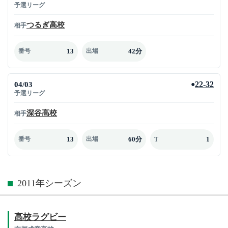
予選リーグ
つるぎ高校
相手
13
42分
番号
出場
04/03
22-32
●
予選リーグ
深谷高校
相手
13
60分
1
番号
出場
T
2011年シーズン
高校ラグビー