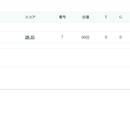
スコア
番号
出場
T
G
28-35
7
60分
0
0