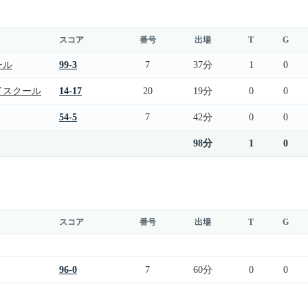
スコア
番号
出場
T
G
ール
99-3
7
37分
1
0
イスクール
14-17
20
19分
0
0
54-5
7
42分
0
0
98分
1
0
スコア
番号
出場
T
G
96-0
7
60分
0
0