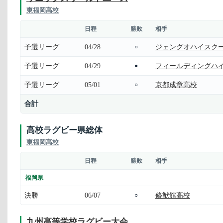
東福岡高校
日程
勝敗
相手
予選リーグ
04/28
ジェングオハイスク
○
予選リーグ
04/29
フィールディングハ
●
予選リーグ
05/01
京都成章高校
○
合計
高校ラグビー県総体
東福岡高校
日程
勝敗
相手
福岡県
決勝
06/07
修猷館高校
○
九州高等学校ラグビー大会