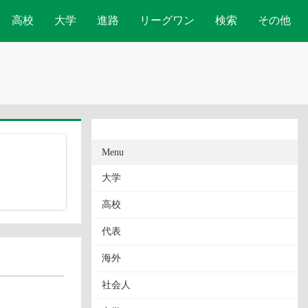
高校
大学
進路
リーグワン
検索
その他
Menu
大学
高校
代表
海外
社会人