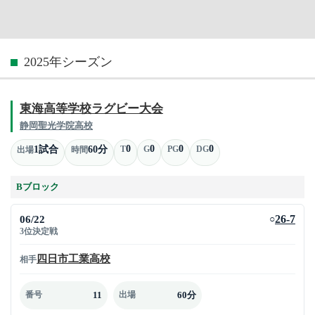
2025年シーズン
東海高等学校ラグビー大会
静岡聖光学院高校
0
0
0
0
1試合
60分
T
G
PG
DG
出場
時間
Bブロック
06/22
26-7
○
3位決定戦
四日市工業高校
相手
11
60分
番号
出場