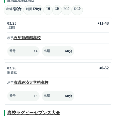
静岡聖光学院高校
0
0
0
0
2試合
120分
T
G
PG
DG
出場
時間
03/25
11-48
●
1回戦
石見智翠館高校
相手
14
60分
番号
出場
03/26
0-52
●
敗者戦
流通経済大学柏高校
相手
13
60分
番号
出場
高校ラグビーセブンズ大会