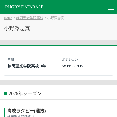
RUGBY DATABASE
Home
静岡聖光学院高校
小野澤志真
小野澤志真
所属
ポジション
静岡聖光学院高校
3年
WTB / CTB
2026年シーズン
高校ラグビー(選抜)