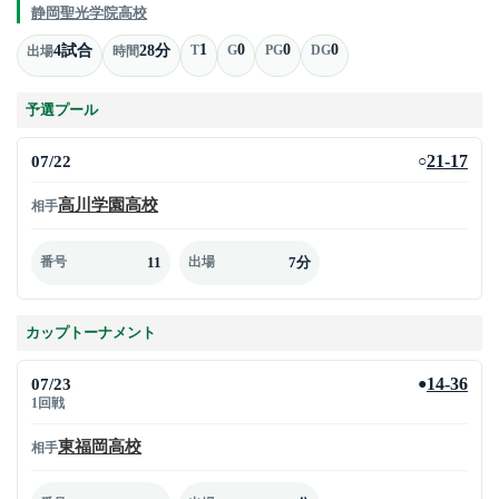
静岡聖光学院高校
1
0
0
0
4試合
28分
T
G
PG
DG
出場
時間
予選プール
07/22
21-17
○
高川学園高校
相手
11
7分
番号
出場
カップトーナメント
07/23
14-36
●
1回戦
東福岡高校
相手