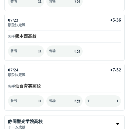
11
7分
番号
出場
07/23
5-36
●
順位決定戦
熊本西高校
相手
11
8分
番号
出場
07/24
7-52
●
順位決定戦
仙台育英高校
相手
11
6分
1
番号
出場
T
静岡聖光学院高校
チーム成績