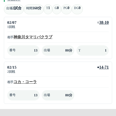
1
0
0
0
2試合
160分
T
G
PG
DG
出場
時間
02/07
38-10
○
1回戦
神奈川タマリバクラブ
相手
13
80分
1
番号
出場
T
02/15
14-71
●
2回戦
コカ・コーラ
相手
13
80分
番号
出場