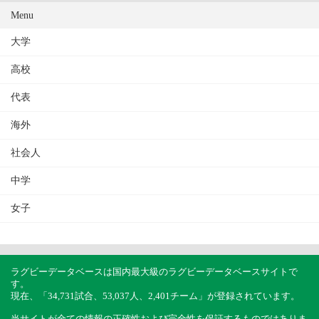
Menu
大学
高校
代表
海外
社会人
中学
女子
ラグビーデータベースは国内最大級のラグビーデータベースサイトで
す。
現在、「34,731試合、53,037人、2,401チーム」が登録されています。
当サイトが全ての情報の正確性および完全性を保証するものではありま