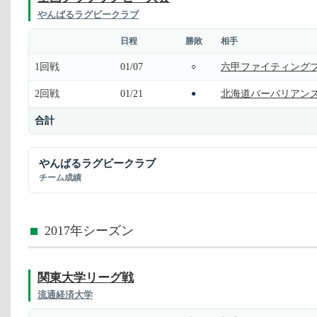
やんばるラグビークラブ
日程
勝敗
相手
1回戦
01/07
六甲ファイティング
○
2回戦
01/21
北海道バーバリアン
●
合計
やんばるラグビークラブ
チーム成績
2017年シーズン
関東大学リーグ戦
流通経済大学