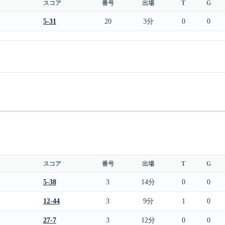
スコア
番号
出場
T
G
5-31
20
3分
0
0
スコア
番号
出場
T
G
5-38
3
14分
0
0
12-44
3
9分
1
0
27-7
3
12分
0
0