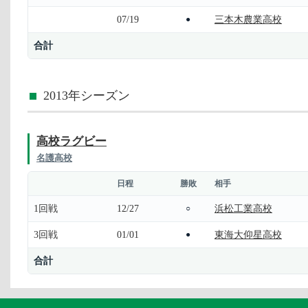
07/19
三本木農業高校
●
合計
2013年シーズン
高校ラグビー
名護高校
日程
勝敗
相手
1回戦
12/27
浜松工業高校
○
3回戦
01/01
東海大仰星高校
●
合計