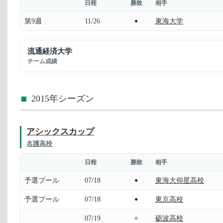
日程
勝敗
相手
第9週
11/26
東海大学
●
流通経済大学
チーム成績
2015年シーズン
アシックスカップ
名護高校
日程
勝敗
相手
予選プール
07/18
東海大仰星高校
●
予選プール
07/18
東京高校
●
07/19
砺波高校
○