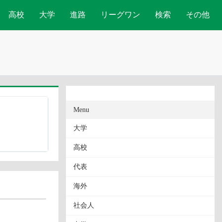
高校
大学
進路
リーグワン
検索
その他
Menu
大学
高校
代表
海外
社会人