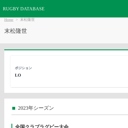
RUGBY DATABASE
Home
末松隆世
末松隆世
ポジション
LO
2023年シーズン
全国クラブラグビー大会