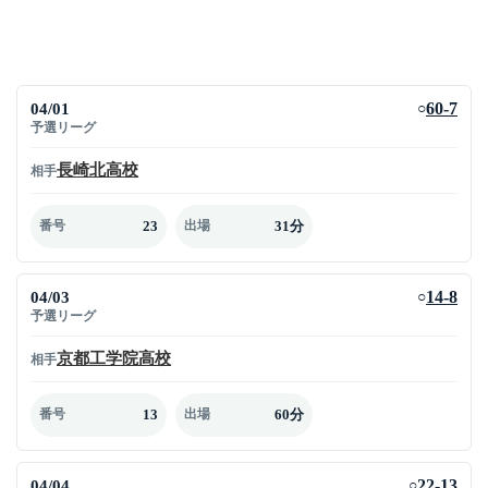
04/01
60-7
○
予選リーグ
長崎北高校
相手
23
31分
番号
出場
04/03
14-8
○
予選リーグ
京都工学院高校
相手
13
60分
番号
出場
04/04
22-13
○