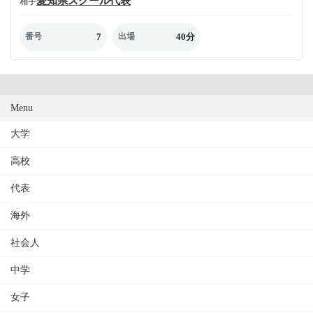
愛知県スクール代表
相手
7
40分
番号
出場
Menu
大学
高校
代表
海外
社会人
中学
女子