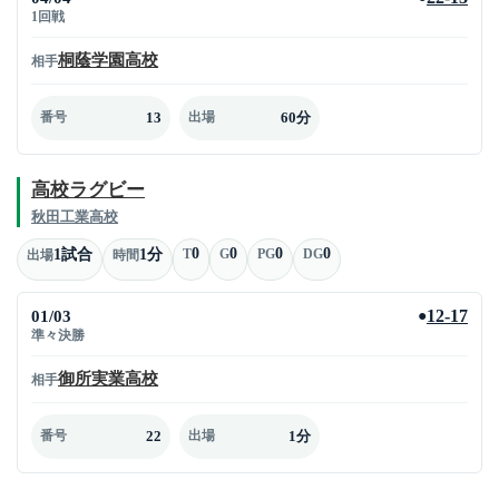
1回戦
桐蔭学園高校
相手
13
60分
番号
出場
高校ラグビー
秋田工業高校
0
0
0
0
1試合
1分
T
G
PG
DG
出場
時間
01/03
12-17
●
準々決勝
御所実業高校
相手
22
1分
番号
出場