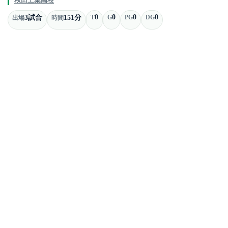
秋田工業高校
0
0
0
0
3試合
151分
T
G
PG
DG
出場
時間