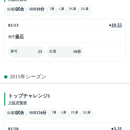
0
0
0
0
1試合
10分
T
G
PG
DG
出場
時間
01/13
19-55
●
釜石
相手
23
10分
番号
出場
2015年シーズン
トップチャレンジ1
大阪府警察
0
0
0
0
3試合
134分
T
G
PG
DG
出場
時間
01/10
3-31
●