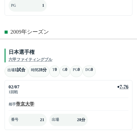
1
PG
2009年シーズン
日本選手権
六甲ファイティングブル
0
0
0
0
1試合
28分
T
G
PG
DG
出場
時間
02/07
7-76
●
1回戦
帝京大学
相手
21
28分
番号
出場