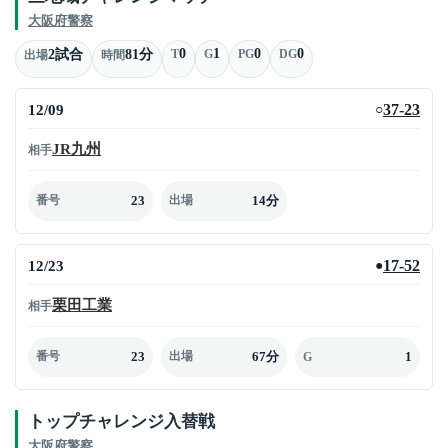
大阪府警察
0
1
0
0
2試合
81分
T
G
PG
DG
出場
時間
12/09
37-23
○
JR九州
相手
23
14分
番号
出場
12/23
17-52
●
栗田工業
相手
23
67分
1
番号
出場
G
トップチャレンジ入替戦
大阪府警察