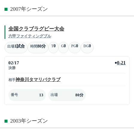
2007年シーズン
全国クラブラグビー大会
六甲ファイティングブル
0
0
0
0
1試合
80分
T
G
PG
DG
出場
時間
02/17
0-21
●
決勝
神奈川タマリバクラブ
相手
13
80分
番号
出場
2003年シーズン