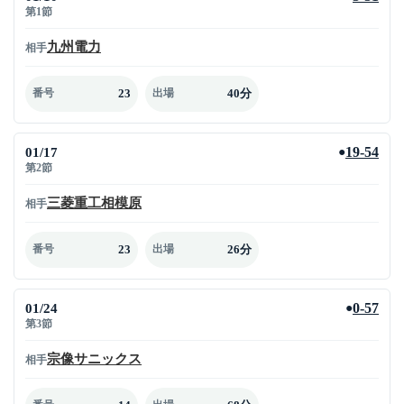
第1節
九州電力
相手
23
40分
番号
出場
01/17
19-54
●
第2節
三菱重工相模原
相手
23
26分
番号
出場
01/24
0-57
●
第3節
宗像サニックス
相手