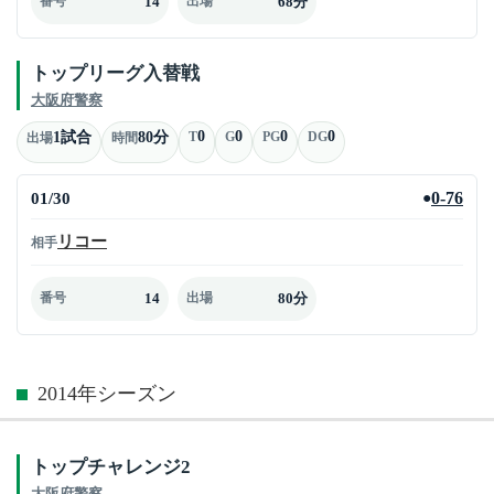
14
68分
番号
出場
トップリーグ入替戦
大阪府警察
0
0
0
0
1試合
80分
T
G
PG
DG
出場
時間
01/30
0-76
●
リコー
相手
14
80分
番号
出場
2014年シーズン
トップチャレンジ2
大阪府警察