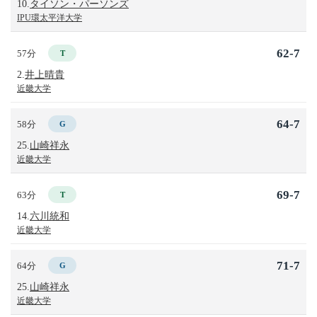
10.
タイソン・パーソンズ
IPU環太平洋大学
62-7
57分
T
2.
井上晴貴
近畿大学
64-7
58分
G
25.
山崎祥永
近畿大学
69-7
63分
T
14.
六川統和
近畿大学
71-7
64分
G
25.
山崎祥永
近畿大学