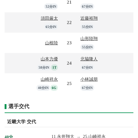
21
52分IN
67分IN
須田厳太
近藤裕翔
22
65分IN
55分IN
山形陸翔
23
山根陸
55分IN
山本力優
北脇隆人
24
58分IN
1T
67分IN
山崎祥永
小林誠朋
25
40分IN
6G
67分IN
選手交代
近畿大学 交代
11.
永井翔大
→
25.
山崎祥永
40分