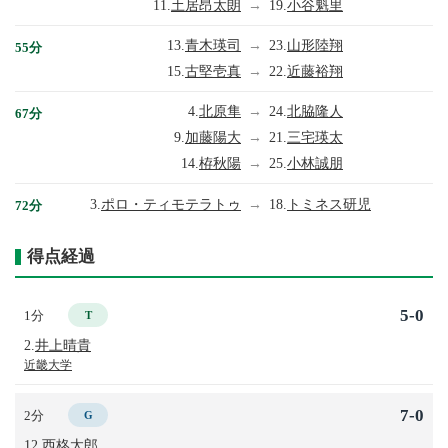
11.
土居昂太朗
→
19.
小谷魁里
13.
青木瑛司
→
23.
山形陸翔
55分
15.
古堅壱真
→
22.
近藤裕翔
4.
北原隼
→
24.
北脇隆人
67分
9.
加藤陽大
→
21.
三宅瑛太
14.
栫秋陽
→
25.
小林誠朋
3.
ポロ・ティモテラトゥ
→
18.
トミネス研児
72分
得点経過
5-0
1分
T
2.
井上晴貴
近畿大学
7-0
2分
G
12.
西柊太郎