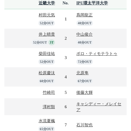
近畿大学
No.
IPU環太平洋大学
村田元気
爲岡龍正
1
52分OUT
40分OUT
井上晴貴
中山俊介
2
52分OUT
3T
40分OUT
柴田佳祐
ポロ・ティモテラトゥ
3
52分OUT
72分OUT
松原慶汰
北原隼
4
60分OUT
67分OUT
5
竹崎司
後藤大輝
キャシディー・メレイセ
6
澤村類
ア
水流夏楓
7
石川智也
65分OUT