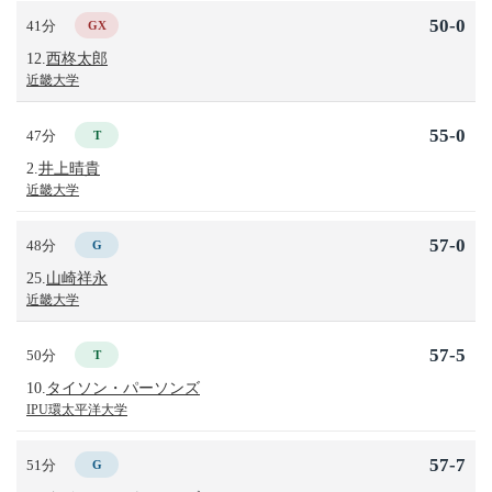
50-0
41分
GX
12.
西柊太郎
近畿大学
55-0
47分
T
2.
井上晴貴
近畿大学
57-0
48分
G
25.
山崎祥永
近畿大学
57-5
50分
T
10.
タイソン・パーソンズ
IPU環太平洋大学
57-7
51分
G