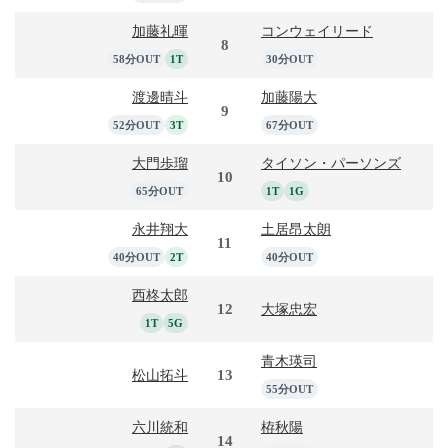
加藤礼暉
コンウェイリード
8
58分OUT
1T
30分OUT
渡邊晴斗
加藤陽大
9
52分OUT
3T
67分OUT
大門歩瑠
タイソン・パーソンズ
10
65分OUT
1T
1G
永井翔大
土居昂太朗
11
40分OUT
2T
40分OUT
西柊太郎
12
大塚忠宏
1T
5G
青木瑛司
13
松山拓斗
55分OUT
六川統和
栫秋陽
14