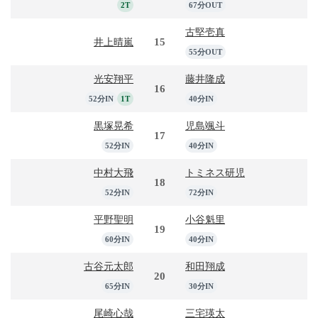
2T
67分OUT
古堅壱真
15
井上晴嵐
55分OUT
光安翔平
藤井隆成
16
52分IN
1T
40分IN
黒塚晃希
児島颯斗
17
52分IN
40分IN
中村大飛
トミネス研児
18
52分IN
72分IN
平野聖明
小谷魁里
19
60分IN
40分IN
古谷元太郎
和田翔成
20
65分IN
30分IN
尾崎心哉
三宅瑛太