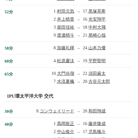
1.
村田元気
→
17.
黒塚晃希
52分
2.
井上晴貴
→
16.
光安翔平
3.
柴田佳祐
→
18.
中村大飛
9.
渡邊晴斗
→
21.
尾崎心哉
8.
加藤礼暉
→
24.
山本力優
58分
4.
松原慶汰
→
19.
平野聖明
60分
10.
大門歩瑠
→
22.
須田厳太
65分
7.
水流夏楓
→
20.
古谷元太郎
IPU環太平洋大学 交代
8.
コンウェイリード
→
20.
和田翔成
30分
1.
爲岡龍正
→
16.
藤井隆成
40分
2.
中山俊介
→
17.
児島颯斗