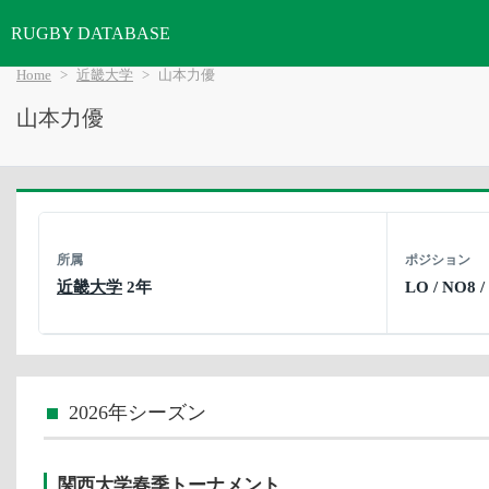
RUGBY DATABASE
Home
近畿大学
山本力優
山本力優
所属
ポジション
近畿大学
2年
LO / NO8 /
2026年シーズン
関西大学春季トーナメント