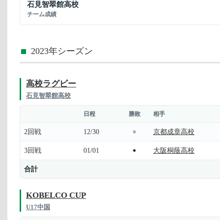
石見智翠館高校
チーム成績
2023年シーズン
高校ラグビー
石見智翠館高校
日程
勝敗
相手
2回戦
12/30
京都成章高校
○
3回戦
01/01
大阪桐蔭高校
●
合計
KOBELCO CUP
U17中国