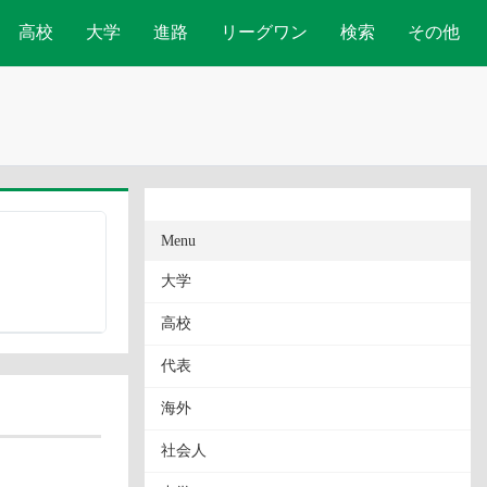
高校
大学
進路
リーグワン
検索
その他
Menu
大学
高校
代表
海外
社会人