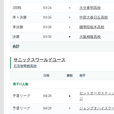
2回戦
03/24
大分東明高校
○
準々決勝
03/26
中部大春日丘高校
○
準決勝
03/28
國學院栃木高校
○
決勝
03/30
大阪桐蔭高校
●
合計
サニックスワールドユース
石見智翠館高校
日程
勝敗
相手
男子15人制
セントオーガスティ
予選リーグ
04/28
●
ジ
予選リーグ
04/29
ジェングオハイスク
○