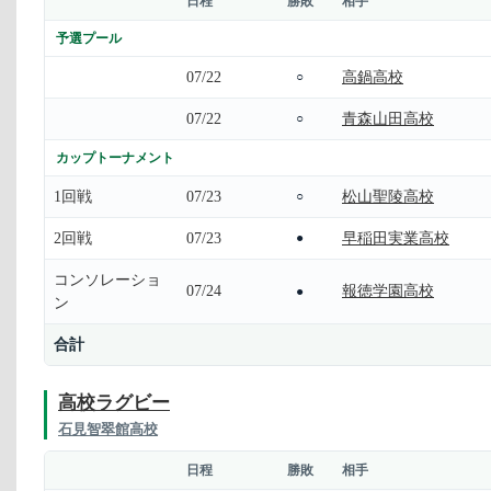
日程
勝敗
相手
予選プール
07/22
高鍋高校
○
07/22
青森山田高校
○
カップトーナメント
1回戦
07/23
松山聖陵高校
○
2回戦
07/23
早稲田実業高校
●
コンソレーショ
07/24
報徳学園高校
●
ン
合計
高校ラグビー
石見智翠館高校
日程
勝敗
相手