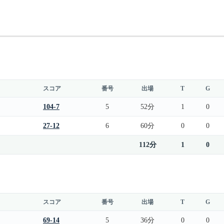
スコア
番号
出場
T
G
104-7
5
52分
1
0
27-12
6
60分
0
0
112分
1
0
スコア
番号
出場
T
G
69-14
5
36分
0
0