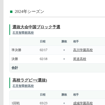
2024年シーズン
選抜大会中国ブロック予選
石見智翠館高校
日程
勝敗
相手
準決勝
02/17
高川学園高校
○
決勝
02/18
尾道高校
○
合計
高校ラグビー(選抜)
石見智翠館高校
日程
勝敗
相手
1回戦
03/23
成城学園高校
○