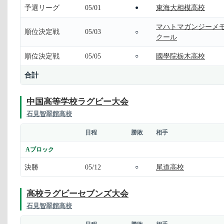
予選リーグ
05/01
東海大相模高校
●
マハトマガンジーメ
順位決定戦
05/03
○
クール
順位決定戦
05/05
國學院栃木高校
○
合計
中国高等学校ラグビー大会
石見智翠館高校
日程
勝敗
相手
Aブロック
決勝
05/12
尾道高校
○
高校ラグビーセブンズ大会
石見智翠館高校