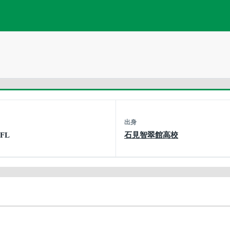
出身
 FL
石見智翠館高校