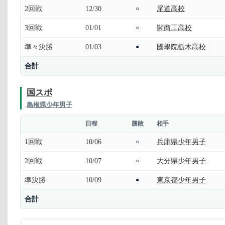
2回戦
12/30
尾道高校
○
3回戦
01/01
関商工高校
○
準々決勝
01/03
國學院栃木高校
●
合計
国スポ
島根県少年男子
日程
勝敗
相手
1回戦
10/06
兵庫県少年男子
○
2回戦
10/07
大分県少年男子
○
準決勝
10/09
東京都少年男子
●
合計