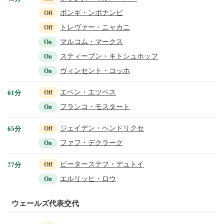
ボンギ・ンボナンビ
Off
トレヴァー・ニャカニ
Off
マルコム・マークス
On
スティーブン・キトシュホッフ
On
ヴィンセント・コッホ
On
エベン・エツベス
61分
Off
フランコ・モスタート
On
ジェイデン・ヘンドリクセ
65分
Off
ファフ・デクラーク
On
ピーターステフ・デュトイ
77分
Off
エルリッヒ・ロウ
On
ウェールズ代表交代