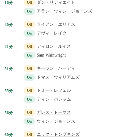
ダン・リディエイト
16分
Off
アラン・ウィン・ジョーンズ
On
ライアン・エリアス
40分
Off
デヴィ・レイク
On
ディロン・ルイス
41分
Off
Sam Wainwright
On
キーラン・ハーディ
51分
Off
トマス・ウィリアムズ
On
トミー・レフェル
55分
Off
ティン・バシャム
On
ガレス・トーマス
56分
Off
ウィン・ジョーンス
On
ニック・トンプキンズ
60分
Off