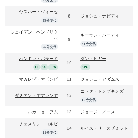
ヤスパー・ヴィーセ
8
ジョシュ・ナビディ
39分交代
ジェイデン・ヘンドリク
キーラン・ハーディ
セ
9
51分交代
65分交代
ハンドレ・ポラード
ダン・ビガー
10
1T
3G
3PG
3PG
11
マカレゾ・マピンピ
ジョシュ・アダムス
ニック・トンプキンズ
12
ダミアン・デアレンデ
60分交代
13
ルカニョ・アム
ジョージ・ノース
チェスリン・コルビ
14
ルイス・リースザミット
21分交代