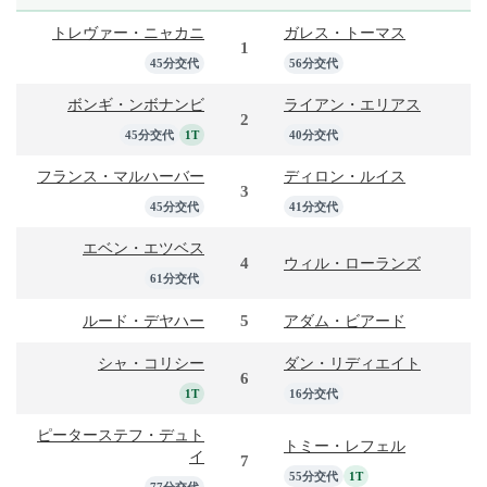
トレヴァー・ニャカニ
ガレス・トーマス
1
45分交代
56分交代
ボンギ・ンボナンビ
ライアン・エリアス
2
45分交代
1T
40分交代
フランス・マルハーバー
ディロン・ルイス
3
45分交代
41分交代
エベン・エツベス
4
ウィル・ローランズ
61分交代
5
ルード・デヤハー
アダム・ビアード
シャ・コリシー
ダン・リディエイト
6
1T
16分交代
ピーターステフ・デュト
トミー・レフェル
イ
7
55分交代
1T
77分交代