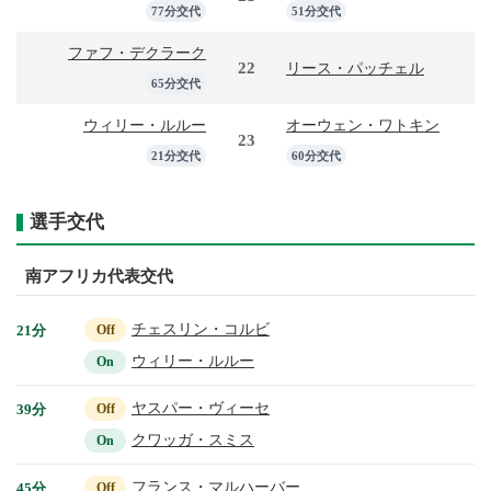
77分交代
51分交代
ファフ・デクラーク
22
リース・パッチェル
65分交代
ウィリー・ルルー
オーウェン・ワトキン
23
21分交代
60分交代
選手交代
南アフリカ代表交代
チェスリン・コルビ
21分
Off
ウィリー・ルルー
On
ヤスパー・ヴィーセ
39分
Off
クワッガ・スミス
On
フランス・マルハーバー
45分
Off