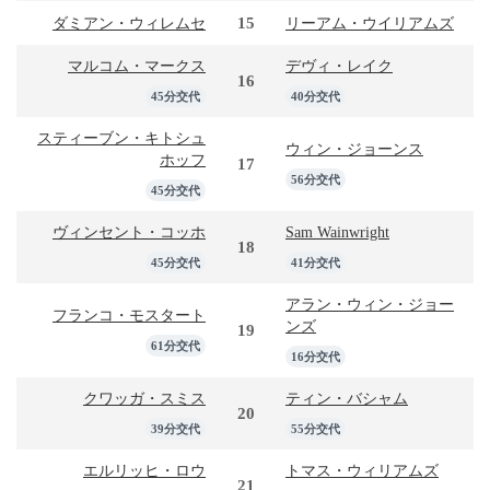
15
ダミアン・ウィレムセ
リーアム・ウイリアムズ
マルコム・マークス
デヴィ・レイク
16
45分交代
40分交代
スティーブン・キトシュ
ウィン・ジョーンス
ホッフ
17
56分交代
45分交代
ヴィンセント・コッホ
Sam Wainwright
18
45分交代
41分交代
アラン・ウィン・ジョー
フランコ・モスタート
ンズ
19
61分交代
16分交代
クワッガ・スミス
ティン・バシャム
20
39分交代
55分交代
エルリッヒ・ロウ
トマス・ウィリアムズ
21