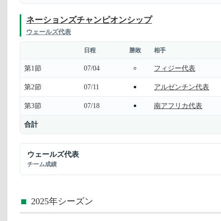
ネーションズチャンピオンシップ
ウェールズ代表
日程
勝敗
相手
第1節
07/04
フィジー代表
○
第2節
07/11
アルゼンチン代表
●
第3節
07/18
南アフリカ代表
●
合計
ウェールズ代表
チーム成績
2025年シーズン