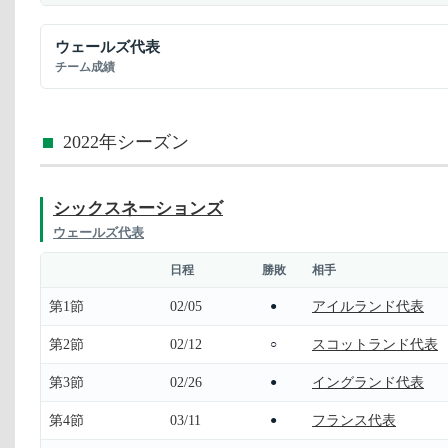
ウェールズ代表
チーム成績
2022年シーズン
シックスネーションズ
ウェールズ代表
日程
勝敗
相手
第1節
02/05
アイルランド代表
●
第2節
02/12
スコットランド代表
○
第3節
02/26
イングランド代表
●
第4節
03/11
フランス代表
●