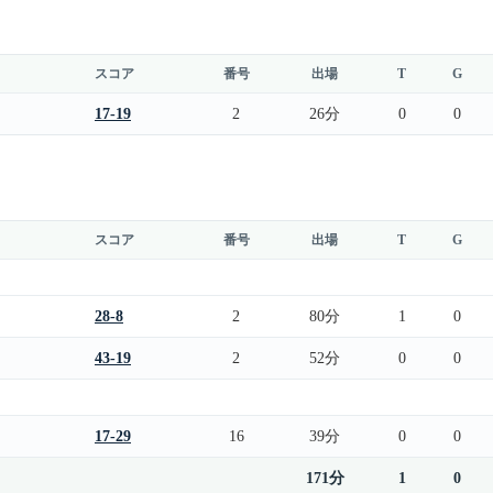
スコア
番号
出場
T
G
17-19
2
26分
0
0
スコア
番号
出場
T
G
28-8
2
80分
1
0
43-19
2
52分
0
0
17-29
16
39分
0
0
171分
1
0