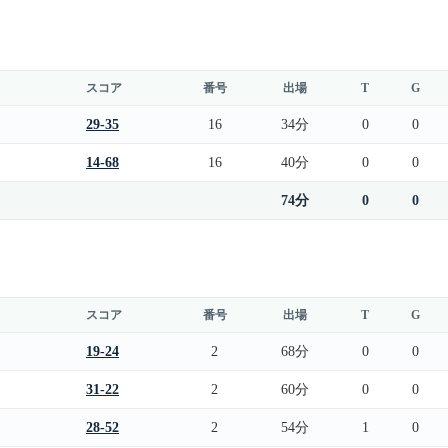
スコア
番号
出場
T
G
29-35
16
34分
0
0
14-68
16
40分
0
0
74分
0
0
スコア
番号
出場
T
G
19-24
2
68分
0
0
31-22
2
60分
0
0
28-52
2
54分
1
0