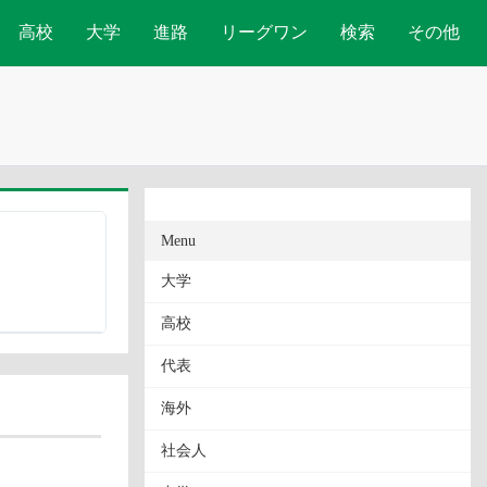
高校
大学
進路
リーグワン
検索
その他
Menu
大学
高校
代表
海外
社会人