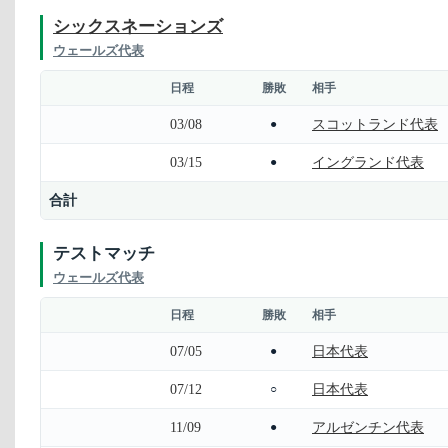
シックスネーションズ
ウェールズ代表
日程
勝敗
相手
03/08
スコットランド代表
●
03/15
イングランド代表
●
合計
テストマッチ
ウェールズ代表
日程
勝敗
相手
07/05
日本代表
●
07/12
日本代表
○
11/09
アルゼンチン代表
●