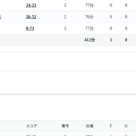
24-23
2
77分
0
0
表
26-52
2
76分
0
0
0-73
2
77分
0
0
412分
1
0
スコア
番号
出場
T
G