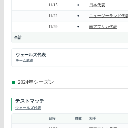
11/15
日本代表
○
11/22
ニュージーランド代
●
11/29
南アフリカ代表
●
合計
ウェールズ代表
チーム成績
2024年シーズン
テストマッチ
ウェールズ代表
日程
勝敗
相手