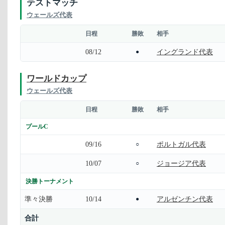
テストマッチ
ウェールズ代表
日程
勝敗
相手
08/12
イングランド代表
●
ワールドカップ
ウェールズ代表
日程
勝敗
相手
プールC
09/16
ポルトガル代表
○
10/07
ジョージア代表
○
決勝トーナメント
準々決勝
10/14
アルゼンチン代表
●
合計