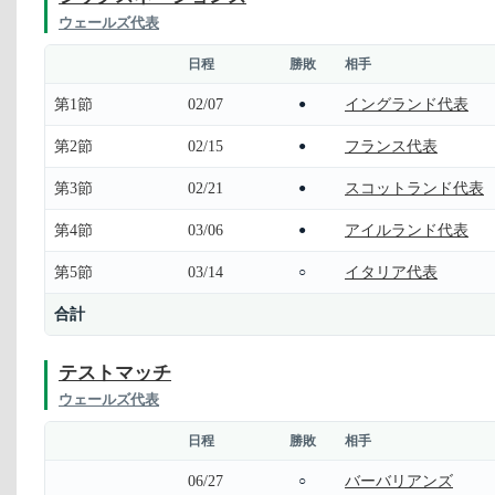
ウェールズ代表
日程
勝敗
相手
第1節
02/07
イングランド代表
●
第2節
02/15
フランス代表
●
第3節
02/21
スコットランド代表
●
第4節
03/06
アイルランド代表
●
第5節
03/14
イタリア代表
○
合計
テストマッチ
ウェールズ代表
日程
勝敗
相手
06/27
バーバリアンズ
○