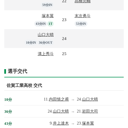
22
髙橋完輔
59分IN
塚本翼
末次勇斗
23
43分IN
1T
53分IN
山口大晴
24
10分IN
36分OUT
25
溝上秀斗
選手交代
佐賀工業高校 交代
11.
内田慎之甫
→
24.
山口大晴
10分
24.
山口大晴
→
21.
岩田大司
36分
9.
井上達木
→
23.
塚本翼
43分