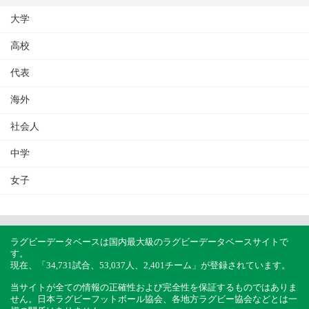
大学
高校
代表
海外
社会人
中学
女子
ラグビーデータベースは国内最大級のラグビーデータベースサイトで
す。
現在、「34,731試合、53,037人、2,401チーム」が登録されています。
当サイトが全ての情報の正確性および完全性を保証するものではありま
せん。日本ラグビーフットボール協会、各地方ラグビー協会などとは一