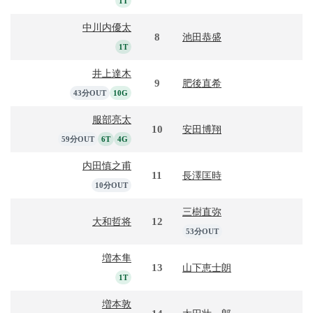
1T
中川内優太
8
池田恭盛
1T
井上達木
9
肥後直希
43分OUT
10G
服部亮太
10
安田博翔
59分OUT
6T
4G
内田慎之甫
11
長澤匡時
10分OUT
三樹直弥
12
大和哲将
53分OUT
増本隼
13
山下恵士朗
1T
増本敦