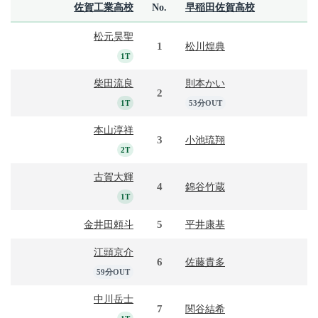
佐賀工業高校
No.
早稲田佐賀高校
松元昊聖
1
松川煌典
1T
柴田流良
則本かい
2
1T
53分OUT
本山淳祥
3
小池琉翔
2T
古賀大輝
4
錦谷竹蔵
1T
5
金井田頼斗
平井康基
江頭京介
6
佐藤貴多
59分OUT
中川岳士
7
関谷結希