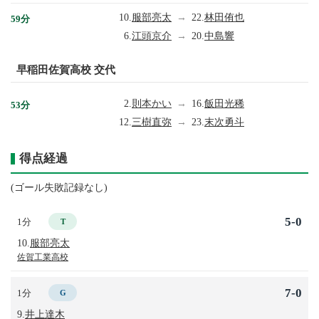
10.
服部亮太
→
22.
林田侑也
59分
6.
江頭京介
→
20.
中島響
早稲田佐賀高校 交代
2.
則本かい
→
16.
飯田光稀
53分
12.
三樹直弥
→
23.
末次勇斗
得点経過
(ゴール失敗記録なし)
5-0
1分
T
10.
服部亮太
佐賀工業高校
7-0
1分
G
9.
井上達木