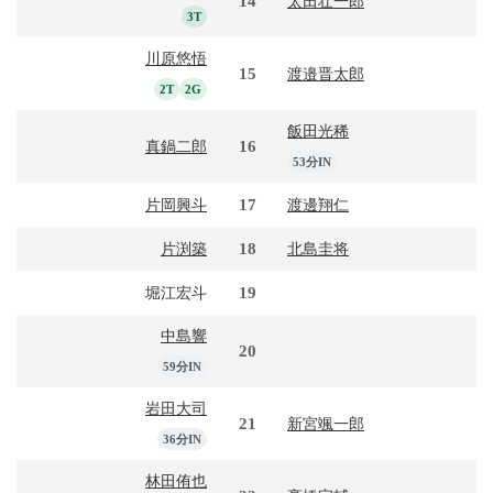
14
太田壮一郎
3T
川原悠悟
15
渡邉晋太郎
2T
2G
飯田光稀
16
真鍋二郎
53分IN
17
片岡興斗
渡邊翔仁
18
片渕築
北島圭将
19
堀江宏斗
中島響
20
59分IN
岩田大司
21
新宮颯一郎
36分IN
林田侑也