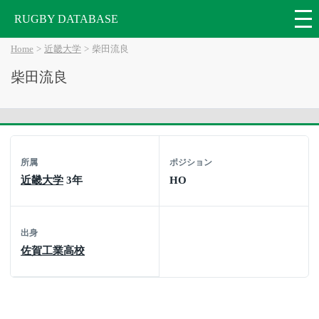
RUGBY DATABASE
Home
近畿大学
柴田流良
柴田流良
所属
ポジション
近畿大学
3年
HO
出身
佐賀工業高校