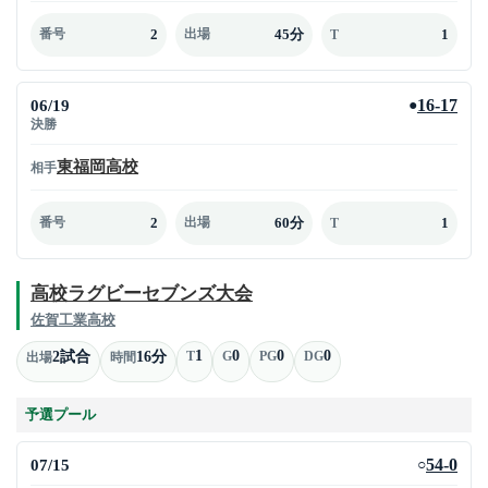
2
45分
1
番号
出場
T
06/19
16-17
●
決勝
東福岡高校
相手
2
60分
1
番号
出場
T
高校ラグビーセブンズ大会
佐賀工業高校
1
0
0
0
2試合
16分
T
G
PG
DG
出場
時間
予選プール
07/15
54-0
○