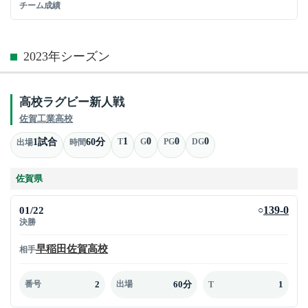
チーム成績
2023年シーズン
高校ラグビー新人戦
佐賀工業高校
1
0
0
0
1試合
60分
T
G
PG
DG
出場
時間
佐賀県
01/22
139-0
○
決勝
早稲田佐賀高校
相手
2
60分
1
番号
出場
T