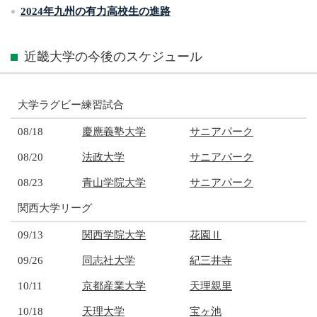
2024年九州の有力高校生の進路
近畿大学の今後のスケジュール
大学ラグビー練習試合
08/18
慶應義塾大学
サニアパーク
08/20
法政大学
サニアパーク
08/23
青山学院大学
サニアパーク
関西大学リーグ
09/13
関西学院大学
花園Ⅱ
09/26
同志社大学
紀三井寺
10/11
京都産業大学
天理親里
10/18
天理大学
宝ヶ池