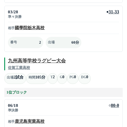
03/28
31-33
●
準々決勝
國學院栃木高校
相手
2
60分
番号
出場
九州高等学校ラグビー大会
佐賀工業高校
2
0
0
0
2試合
105分
T
G
PG
DG
出場
時間
1位ブロック
06/18
80-0
○
準決勝
鹿児島実業高校
相手