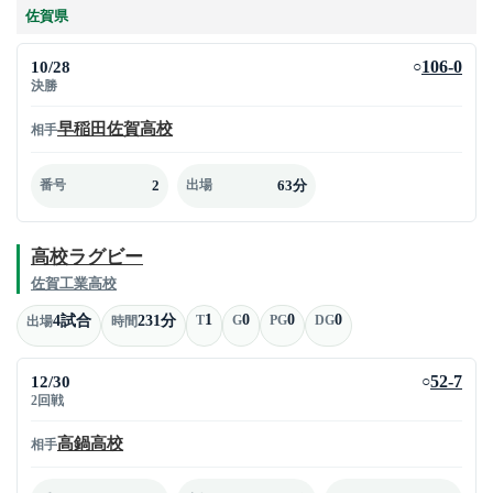
佐賀県
10/28
106-0
○
決勝
早稲田佐賀高校
相手
2
63分
番号
出場
高校ラグビー
佐賀工業高校
1
0
0
0
4試合
231分
T
G
PG
DG
出場
時間
12/30
52-7
○
2回戦
高鍋高校
相手