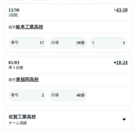
12/30
43-10
○
2回戦
岐阜工業高校
相手
17
30分
1
番号
出場
T
01/03
18-24
●
準々決勝
東福岡高校
相手
2
48分
番号
出場
佐賀工業高校
チーム成績