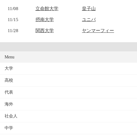
11/08
立命館大学
皇子山
11/15
摂南大学
ユニバ
11/28
関西大学
ヤンマーフィー
Menu
大学
高校
代表
海外
社会人
中学