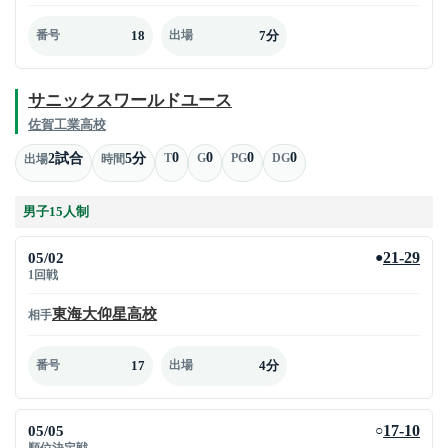
18
7分
番号
出場
サニックスワールドユース
佐賀工業高校
0
0
0
0
2試合
5分
T
G
PG
DG
出場
時間
男子15人制
05/02
21-29
●
1回戦
東海大仰星高校
相手
17
4分
番号
出場
05/05
17-10
○
順位決定戦