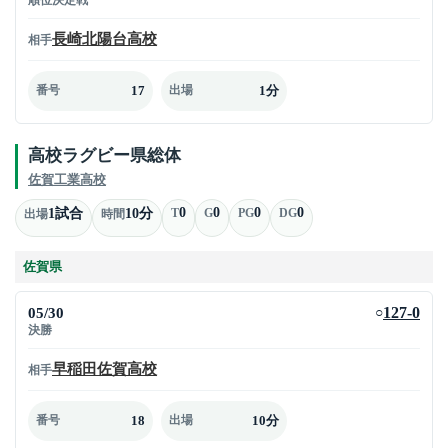
長崎北陽台高校
相手
17
1分
番号
出場
高校ラグビー県総体
佐賀工業高校
0
0
0
0
1試合
10分
T
G
PG
DG
出場
時間
佐賀県
05/30
127-0
○
決勝
早稲田佐賀高校
相手
18
10分
番号
出場