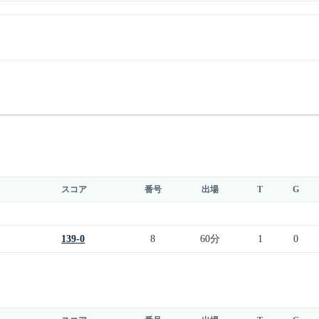
スコア
番号
出場
T
G
139-0
8
60分
1
0