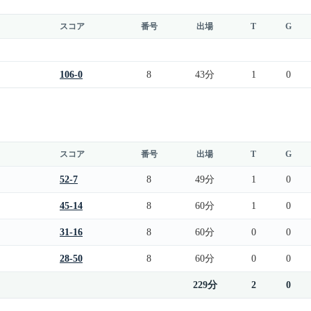
スコア
番号
出場
T
G
106-0
8
43分
1
0
スコア
番号
出場
T
G
52-7
8
49分
1
0
45-14
8
60分
1
0
31-16
8
60分
0
0
28-50
8
60分
0
0
229分
2
0