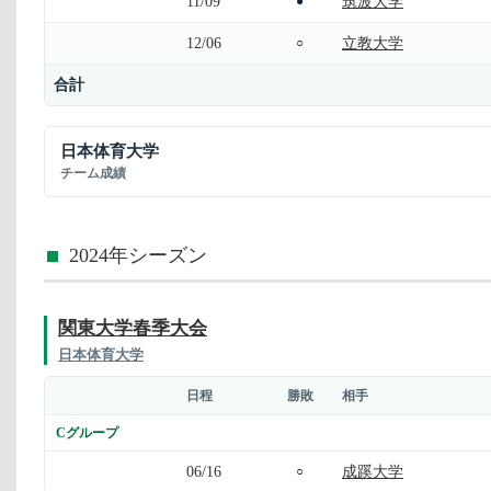
11/09
筑波大学
●
12/06
立教大学
○
合計
日本体育大学
チーム成績
2024年シーズン
関東大学春季大会
日本体育大学
日程
勝敗
相手
Cグループ
06/16
成蹊大学
○