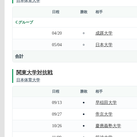
日本体育大学
日程
勝敗
相手
Cグループ
04/20
成蹊大学
○
05/04
日本大学
○
合計
関東大学対抗戦
日本体育大学
日程
勝敗
相手
09/13
早稲田大学
●
09/27
帝京大学
●
10/26
慶應義塾大学
●