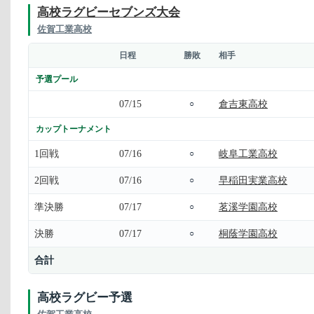
高校ラグビーセブンズ大会
佐賀工業高校
日程
勝敗
相手
予選プール
07/15
倉吉東高校
○
カップトーナメント
1回戦
07/16
岐阜工業高校
○
2回戦
07/16
早稲田実業高校
○
準決勝
07/17
茗溪学園高校
○
決勝
07/17
桐蔭学園高校
○
合計
高校ラグビー予選