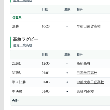
佐賀工業高校
日程
勝敗
相手
佐賀県
決勝
10/28
早稲田佐賀高校
○
高校ラグビー
佐賀工業高校
日程
勝敗
相手
2回戦
12/30
高鍋高校
○
3回戦
01/01
目黒学院高校
○
準々決勝
01/03
中部大春日丘高校
○
準決勝
01/05
東福岡高校
●
合計