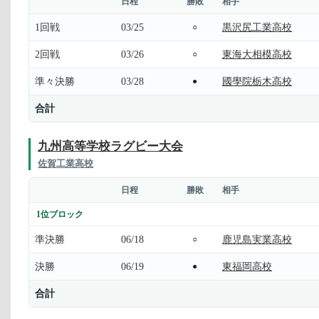
日程
勝敗
相手
1回戦
03/25
黒沢尻工業高校
○
2回戦
03/26
東海大相模高校
○
準々決勝
03/28
國學院栃木高校
●
合計
九州高等学校ラグビー大会
佐賀工業高校
日程
勝敗
相手
1位ブロック
準決勝
06/18
鹿児島実業高校
○
決勝
06/19
東福岡高校
●
合計