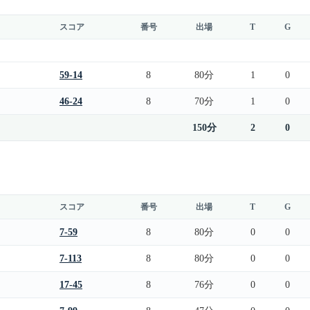
スコア
番号
出場
T
G
59-14
8
80分
1
0
46-24
8
70分
1
0
150分
2
0
スコア
番号
出場
T
G
7-59
8
80分
0
0
7-113
8
80分
0
0
17-45
8
76分
0
0