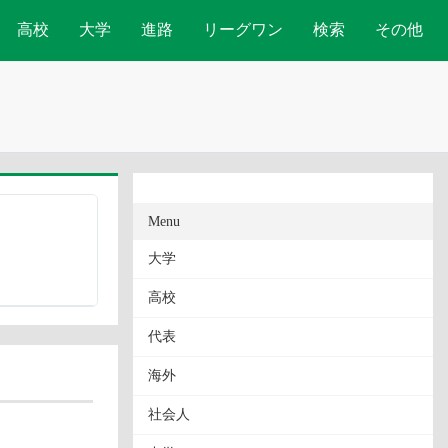
高校
大学
進路
リーグワン
検索
その他
Menu
大学
高校
代表
海外
社会人