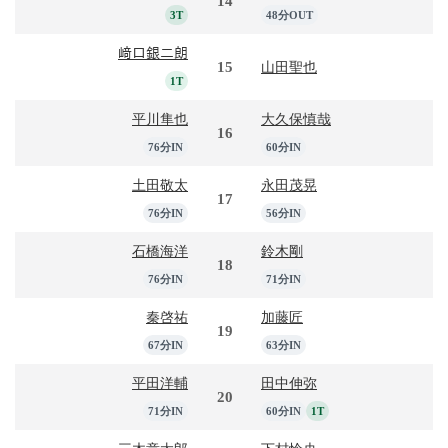
14
3T
48分OUT
﨑口銀二朗
15
山田聖也
1T
平川隼也
大久保慎哉
16
76分IN
60分IN
土田敬太
永田茂晃
17
76分IN
56分IN
石橋海洋
鈴木剛
18
76分IN
71分IN
秦啓祐
加藤匠
19
67分IN
63分IN
平田洋輔
田中伸弥
20
71分IN
60分IN
1T