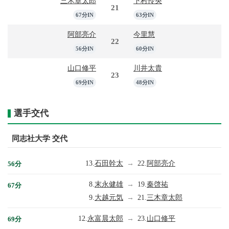
三木章太郎
下村怜央
21
67分IN
63分IN
阿部亮介
今里慧
22
56分IN
60分IN
山口修平
川井太貴
23
69分IN
48分IN
選手交代
同志社大学 交代
13.
石田幹太
→
22.
阿部亮介
56分
8.
末永健雄
→
19.
秦啓祐
67分
9.
大越元気
→
21.
三木章太郎
12.
永富晨太郎
→
23.
山口修平
69分