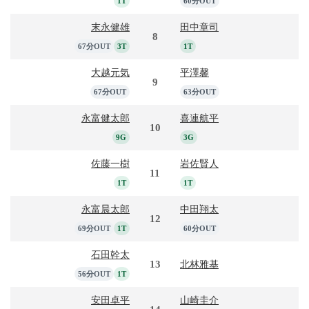
1T
60分OUT
末永健雄
田中章司
8
67分OUT
3T
1T
大越元気
平澤馨
9
67分OUT
63分OUT
永富健太郎
喜連航平
10
9G
3G
佐藤一樹
岩佐賢人
11
1T
1T
永富晨太郎
中田翔太
12
69分OUT
1T
60分OUT
石田幹太
13
北林雅基
56分OUT
1T
安田卓平
山崎圭介