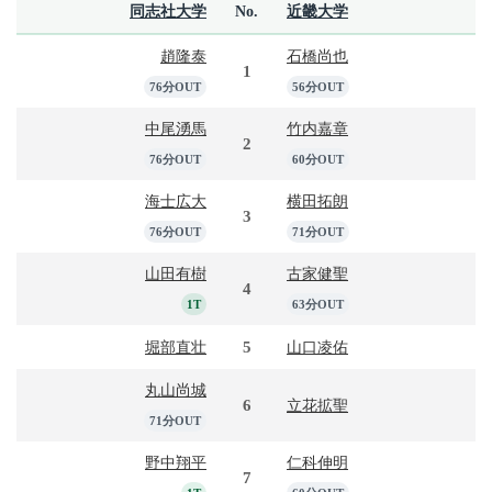
同志社大学
No.
近畿大学
趙隆泰
石橋尚也
1
76分OUT
56分OUT
中尾湧馬
竹内嘉章
2
76分OUT
60分OUT
海士広大
横田拓朗
3
76分OUT
71分OUT
山田有樹
古家健聖
4
1T
63分OUT
5
堀部直壮
山口凌佑
丸山尚城
6
立花拡聖
71分OUT
野中翔平
仁科伸明
7