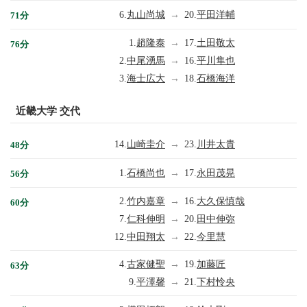
6.
丸山尚城
→
20.
平田洋輔
71分
1.
趙隆泰
→
17.
土田敬太
76分
2.
中尾湧馬
→
16.
平川隼也
3.
海士広大
→
18.
石橋海洋
近畿大学 交代
14.
山崎圭介
→
23.
川井太貴
48分
1.
石橋尚也
→
17.
永田茂晃
56分
2.
竹内嘉章
→
16.
大久保慎哉
60分
7.
仁科伸明
→
20.
田中伸弥
12.
中田翔太
→
22.
今里慧
4.
古家健聖
→
19.
加藤匠
63分
9.
平澤馨
→
21.
下村怜央