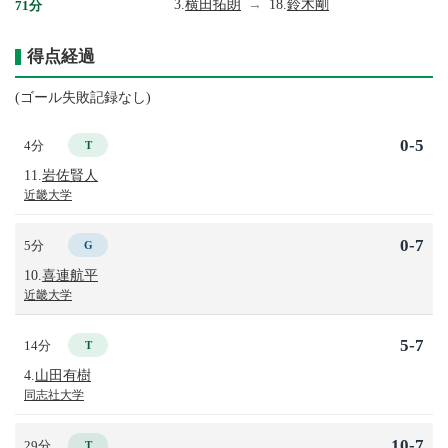
3.
横田拓朗
→
18.
鈴木剛
71分
得点経過
(ゴール失敗記録なし)
0-5
4分
T
11.
岩佐賢人
近畿大学
0-7
5分
G
10.
喜連航平
近畿大学
5-7
14分
T
4.
山田有樹
同志社大学
10-7
29分
T