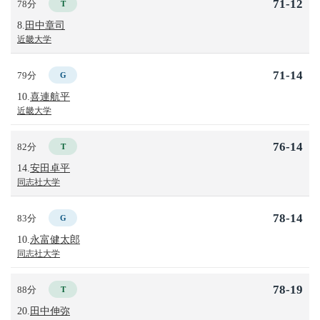
71-12
78分
T
8.
田中章司
近畿大学
71-14
79分
G
10.
喜連航平
近畿大学
76-14
82分
T
14.
安田卓平
同志社大学
78-14
83分
G
10.
永富健太郎
同志社大学
78-19
88分
T
20.
田中伸弥