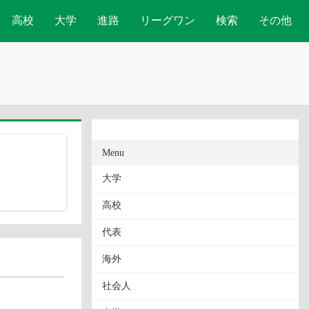
高校
大学
進路
リーグワン
検索
その他
Menu
大学
高校
代表
海外
社会人