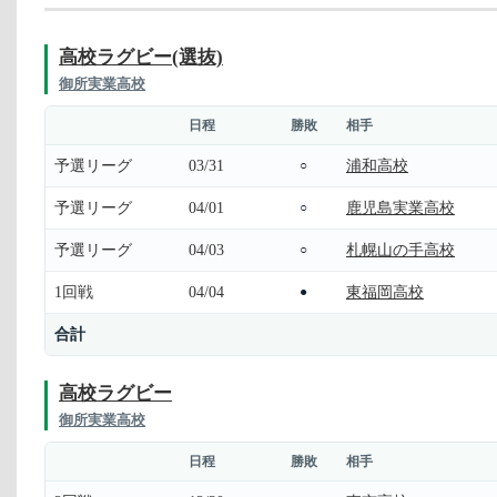
高校ラグビー(選抜)
御所実業高校
日程
勝敗
相手
予選リーグ
03/31
浦和高校
○
予選リーグ
04/01
鹿児島実業高校
○
予選リーグ
04/03
札幌山の手高校
○
1回戦
04/04
東福岡高校
●
合計
高校ラグビー
御所実業高校
日程
勝敗
相手