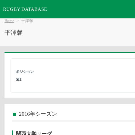
RUGBY DATABASE
Home
平澤馨
平澤馨
ポジション
SH
2016年シーズン
関西大学リーグ