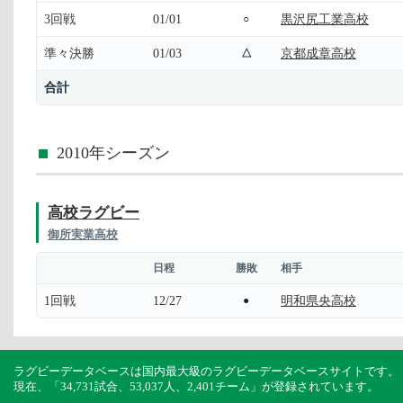
3回戦
01/01
黒沢尻工業高校
○
準々決勝
01/03
京都成章高校
△
合計
2010年シーズン
高校ラグビー
御所実業高校
日程
勝敗
相手
1回戦
12/27
明和県央高校
●
ラグビーデータベースは国内最大級のラグビーデータベースサイトです。
現在、「34,731試合、53,037人、2,401チーム」が登録されています。