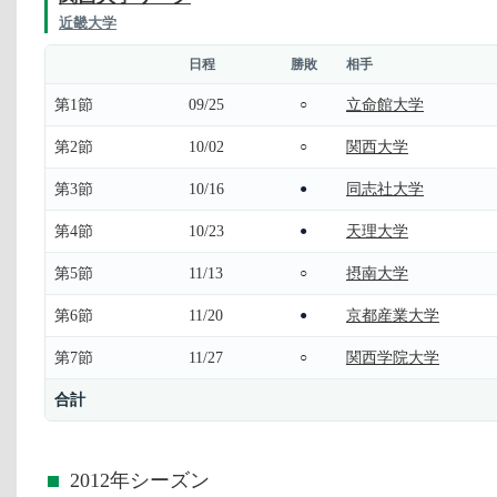
近畿大学
日程
勝敗
相手
第1節
09/25
立命館大学
○
第2節
10/02
関西大学
○
第3節
10/16
同志社大学
●
第4節
10/23
天理大学
●
第5節
11/13
摂南大学
○
第6節
11/20
京都産業大学
●
第7節
11/27
関西学院大学
○
合計
2012年シーズン