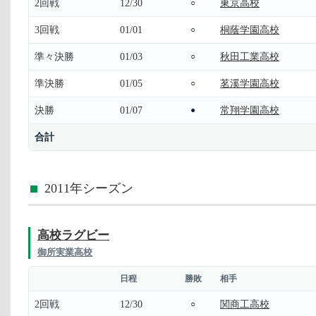
2回戦
12/30
東京高校
○
3回戦
01/01
桐蔭学園高校
○
準々決勝
01/03
秋田工業高校
○
準決勝
01/05
茗溪学園高校
○
決勝
01/07
常翔学園高校
●
合計
2011年シーズン
高校ラグビー
御所実業高校
日程
勝敗
相手
2回戦
12/30
関商工高校
○