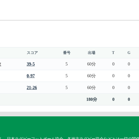
スコア
番号
出場
T
G
校
39-5
5
60分
0
0
0-97
5
60分
0
0
21-26
5
60分
0
0
180分
0
0
ん。日本ラグビーフットボール協会、各地方ラグビー協会などとは一切の関