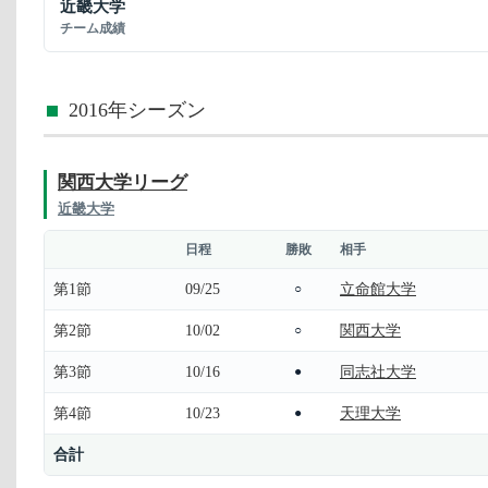
近畿大学
チーム成績
2016年シーズン
関西大学リーグ
近畿大学
日程
勝敗
相手
第1節
09/25
立命館大学
○
第2節
10/02
関西大学
○
第3節
10/16
同志社大学
●
第4節
10/23
天理大学
●
合計