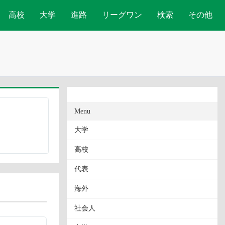
高校
大学
進路
リーグワン
検索
その他
Menu
大学
高校
代表
海外
社会人