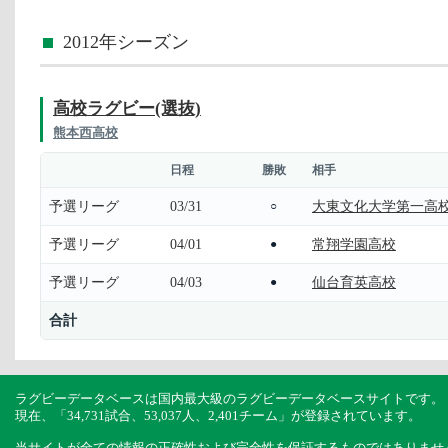
2012年シーズン
高校ラグビー(選抜)
熊本西高校
日程
勝敗
相手
予選リーグ
03/31
大東文化大学第一高
○
予選リーグ
04/01
常翔学園高校
●
予選リーグ
04/03
仙台育英高校
●
合計
ラグビーデータベースは国内最大級のラグビーデータベースサイトです。
現在、「34,731試合、53,037人、2,401チーム」が登録されています。
当サイトが全ての情報の正確性および完全性を保証するものではありませ