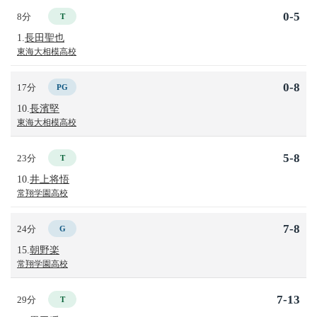
0-5
8分
T
1.
長田聖也
東海大相模高校
0-8
17分
PG
10.
長濱堅
東海大相模高校
5-8
23分
T
10.
井上将悟
常翔学園高校
7-8
24分
G
15.
朝野楽
常翔学園高校
7-13
29分
T