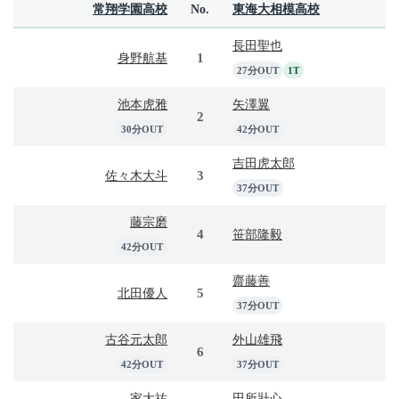
常翔学園高校
No.
東海大相模高校
長田聖也
1
身野航基
27分OUT
1T
池本虎雅
矢澤翼
2
30分OUT
42分OUT
吉田虎太郎
3
佐々木大斗
37分OUT
藤宗磨
4
笹部隆毅
42分OUT
齋藤善
5
北田優人
37分OUT
古谷元太郎
外山雄飛
6
42分OUT
37分OUT
家大祐
田所壯心