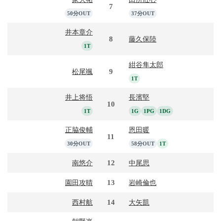
7
50分OUT
37分OUT
井本章介
8
藤久保陸
1T
紺谷隼太郎
9
松尾颯
1T
井上将悟
長濱堅
10
1T
1G
1PG
1DG
正脇俊輔
恩田暖
11
30分OUT
58分OUT
1T
12
南悠介
中尾思
13
園田攻晴
岩崎倫也
14
西村航
大矢凱