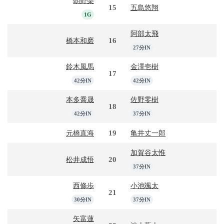
朝野楽
15
五島悠翔
1G
阿部太飛
16
橋本和磨
27分IN
鈴木風馬
金澤壱樹
17
42分IN
42分IN
本多喬晟
佐野零樹
18
42分IN
37分IN
19
元橋直海
亀井丈一郎
加賀谷太惟
20
松井成悟
37分IN
西條歩
小池颯太
21
30分IN
37分IN
矢富蓮