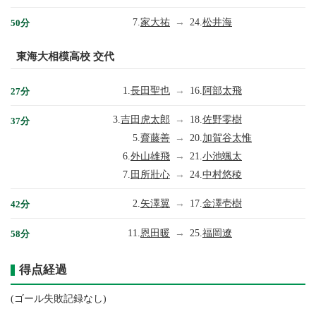
7.
家大祐
→
24.
松井海
50分
東海大相模高校 交代
1.
長田聖也
→
16.
阿部太飛
27分
3.
吉田虎太郎
→
18.
佐野零樹
37分
5.
齋藤善
→
20.
加賀谷太惟
6.
外山雄飛
→
21.
小池颯太
7.
田所壯心
→
24.
中村悠稜
2.
矢澤翼
→
17.
金澤壱樹
42分
11.
恩田暖
→
25.
福岡遼
58分
得点経過
(ゴール失敗記録なし)