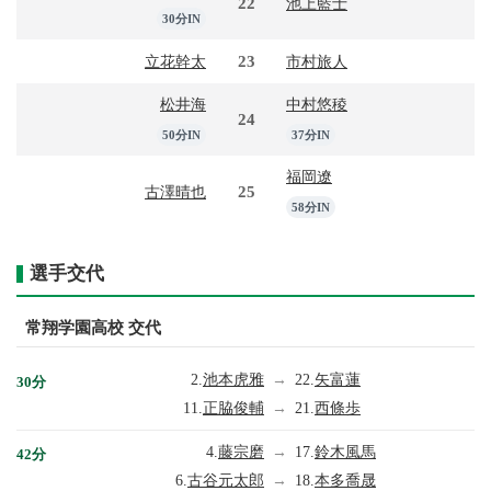
22
池上藍士
30分IN
23
立花幹太
市村旅人
松井海
中村悠稜
24
50分IN
37分IN
福岡遼
25
古澤晴也
58分IN
選手交代
常翔学園高校 交代
2.
池本虎雅
→
22.
矢富蓮
30分
11.
正脇俊輔
→
21.
西條歩
4.
藤宗磨
→
17.
鈴木風馬
42分
6.
古谷元太郎
→
18.
本多喬晟