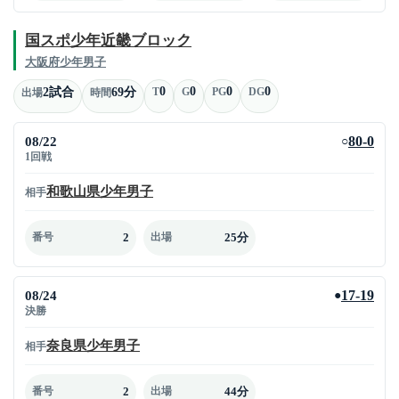
国スポ少年近畿ブロック
大阪府少年男子
0
0
0
0
2試合
69分
T
G
PG
DG
出場
時間
08/22
80-0
○
1回戦
和歌山県少年男子
相手
2
25分
番号
出場
08/24
17-19
●
決勝
奈良県少年男子
相手
2
44分
番号
出場