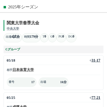
2025年シーズン
関東大学春季大会
中央大学
0
0
0
0
4試合
179分
T
G
PG
DG
出場
時間
Cグループ
05/18
31-17
○
日本体育大学
相手
17
16分
番号
出場
05/25
77-21
○
成蹊大学