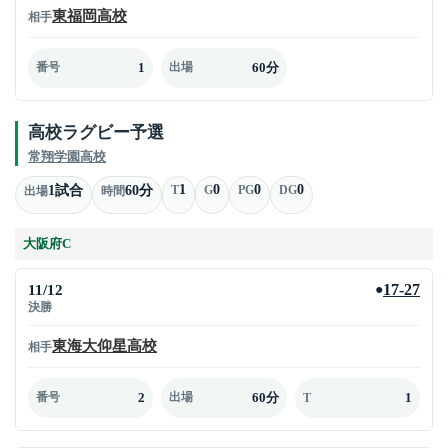
東福岡高校
相手
1
60分
番号
出場
高校ラグビー予選
常翔学園高校
1
0
0
0
1試合
60分
T
G
PG
DG
出場
時間
大阪府C
11/12
17-27
●
決勝
東海大仰星高校
相手
2
60分
1
番号
出場
T