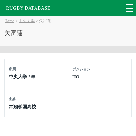
RUGBY DATABASE
Home
中央大学
矢富蓮
矢富蓮
所属
ポジション
中央大学
2年
HO
出身
常翔学園高校