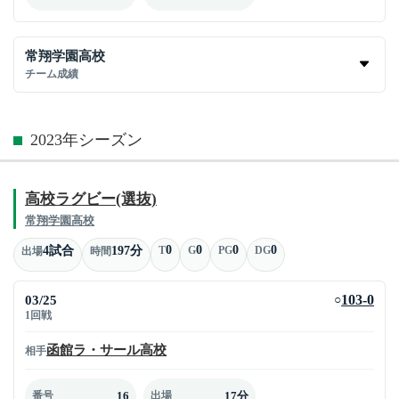
常翔学園高校
チーム成績
2023年シーズン
高校ラグビー(選抜)
常翔学園高校
0
0
0
0
4試合
197分
T
G
PG
DG
出場
時間
03/25
103-0
○
1回戦
函館ラ・サール高校
相手
16
17分
番号
出場