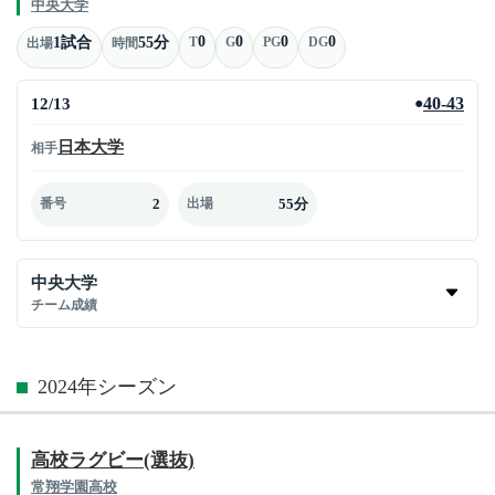
中央大学
0
0
0
0
1試合
55分
T
G
PG
DG
出場
時間
12/13
40-43
●
日本大学
相手
2
55分
番号
出場
中央大学
チーム成績
2024年シーズン
高校ラグビー(選抜)
常翔学園高校