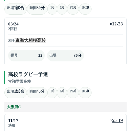
0
0
0
0
1試合
30分
T
G
PG
DG
出場
時間
03/24
12-23
●
2回戦
東海大相模高校
相手
22
30分
番号
出場
高校ラグビー予選
常翔学園高校
0
0
0
0
1試合
45分
T
G
PG
DG
出場
時間
大阪府C
11/17
55-19
○
決勝