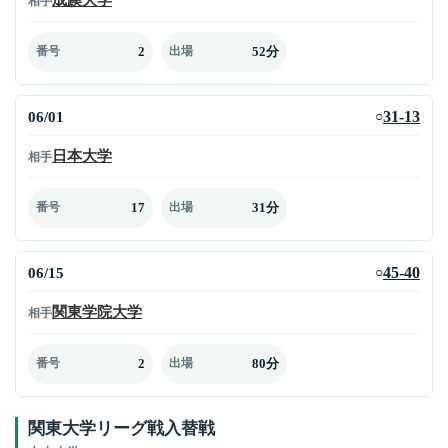
相手
2
52分
番号
出場
06/01
31-13
○
日本大学
相手
17
31分
番号
出場
06/15
45-40
○
関東学院大学
相手
2
80分
番号
出場
関東大学リーグ戦入替戦