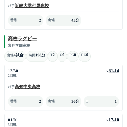
近畿大学付属高校
相手
2
45分
番号
出場
高校ラグビー
常翔学園高校
2
0
0
0
4試合
198分
T
G
PG
DG
出場
時間
12/30
81-14
○
2回戦
高知中央高校
相手
2
30分
1
番号
出場
T
01/01
17-10
○
3回戦