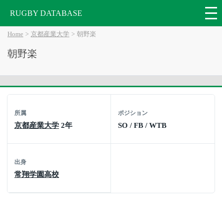
RUGBY DATABASE
Home
京都産業大学
朝野楽
朝野楽
所属
ポジション
京都産業大学
2年
SO / FB / WTB
出身
常翔学園高校