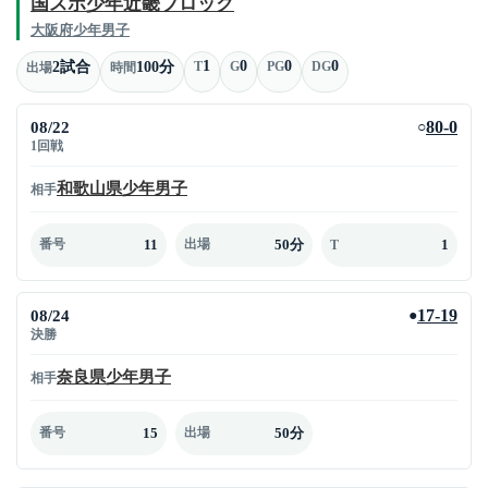
国スポ少年近畿ブロック
大阪府少年男子
1
0
0
0
2試合
100分
T
G
PG
DG
出場
時間
08/22
80-0
○
1回戦
和歌山県少年男子
相手
11
50分
1
番号
出場
T
08/24
17-19
●
決勝
奈良県少年男子
相手
15
50分
番号
出場