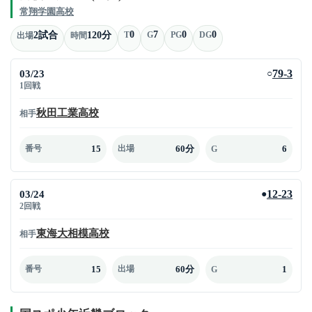
常翔学園高校
0
7
0
0
2試合
120分
T
G
PG
DG
出場
時間
03/23
79-3
○
1回戦
秋田工業高校
相手
15
60分
6
番号
出場
G
03/24
12-23
●
2回戦
東海大相模高校
相手
15
60分
1
番号
出場
G