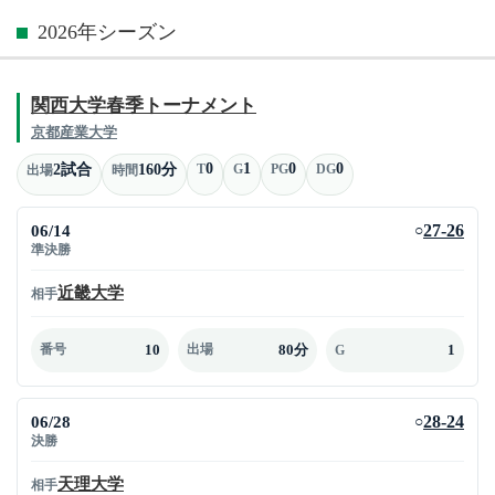
2026年シーズン
関西大学春季トーナメント
京都産業大学
0
1
0
0
2試合
160分
T
G
PG
DG
出場
時間
06/14
27-26
○
準決勝
近畿大学
相手
10
80分
1
番号
出場
G
06/28
28-24
○
決勝
天理大学
相手