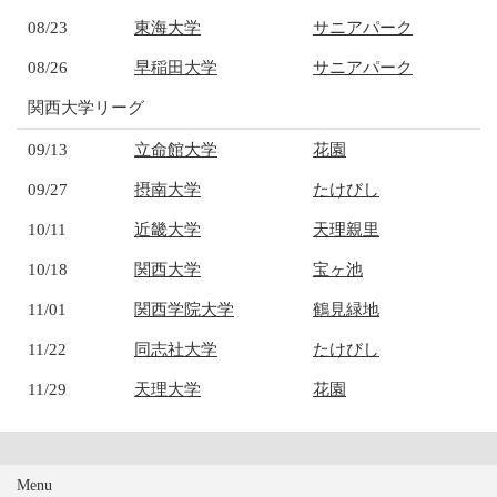
08/23
東海大学
サニアパーク
08/26
早稲田大学
サニアパーク
関西大学リーグ
09/13
立命館大学
花園
09/27
摂南大学
たけびし
10/11
近畿大学
天理親里
10/18
関西大学
宝ヶ池
11/01
関西学院大学
鶴見緑地
11/22
同志社大学
たけびし
11/29
天理大学
花園
Menu