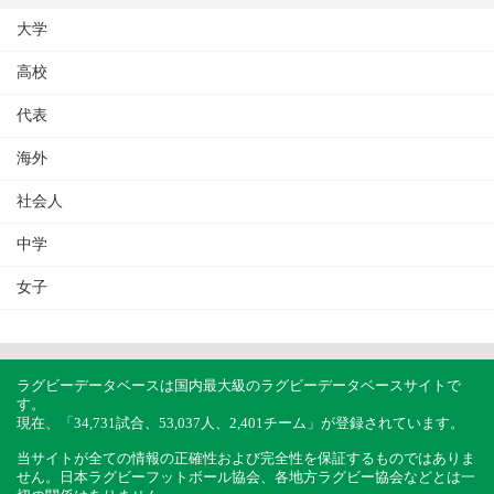
大学
高校
代表
海外
社会人
中学
女子
ラグビーデータベースは国内最大級のラグビーデータベースサイトで
す。
現在、「34,731試合、53,037人、2,401チーム」が登録されています。
当サイトが全ての情報の正確性および完全性を保証するものではありま
せん。日本ラグビーフットボール協会、各地方ラグビー協会などとは一