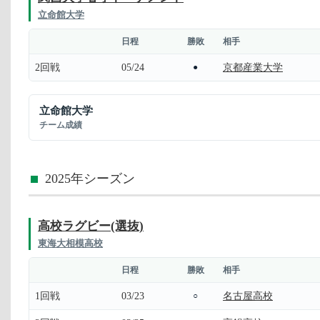
立命館大学
日程
勝敗
相手
2回戦
05/24
京都産業大学
●
立命館大学
チーム成績
2025年シーズン
高校ラグビー(選抜)
東海大相模高校
日程
勝敗
相手
1回戦
03/23
名古屋高校
○