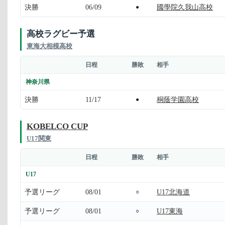
決勝
06/09
國學院久我山高校
●
高校ラグビー予選
東海大相模高校
日程
勝敗
相手
神奈川県
決勝
11/17
桐蔭学園高校
●
KOBELCO CUP
U17関東
日程
勝敗
相手
U17
予選リーグ
08/01
U17北海道
○
予選リーグ
08/01
U17東海
○