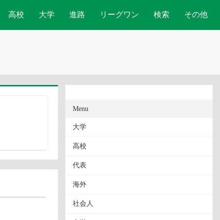
高校
大学
進路
リーグワン
検索
その他
Menu
大学
高校
代表
海外
社会人