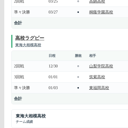
2回戦
03/25
高鍋高校
○
準々決勝
03/27
桐蔭学園高校
●
合計
高校ラグビー
東海大相模高校
日程
勝敗
相手
2回戦
12/30
山梨学院高校
○
3回戦
01/01
筑紫高校
○
準々決勝
01/03
東福岡高校
●
合計
東海大相模高校
チーム成績