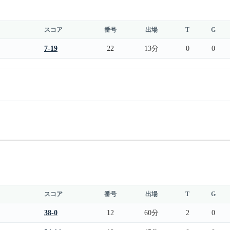
スコア
番号
出場
T
G
7-19
22
13分
0
0
スコア
番号
出場
T
G
38-0
12
60分
2
0