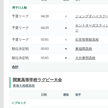
男子15人制
予選リーグ
04/28
ジェングオハイスク
○
セントオーガスティ
予選リーグ
04/29
●
ジ
予選リーグ
05/01
石見智翠館高校
○
順位決定戦
05/03
東福岡高校
●
順位決定戦
05/05
大分東明高校
●
合計
関東高等学校ラグビー大会
東海大相模高校
日程
勝敗
相手
Cブロック