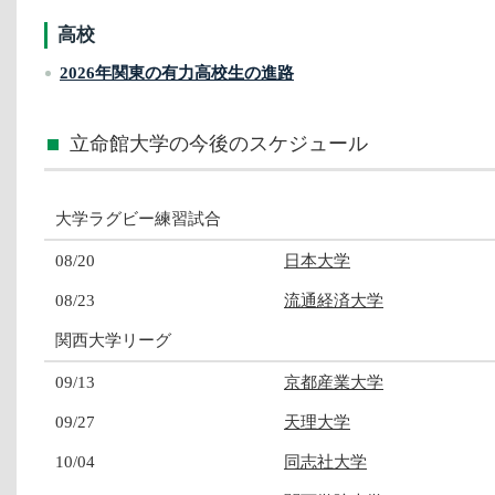
高校
2026年関東の有力高校生の進路
立命館大学の今後のスケジュール
大学ラグビー練習試合
08/20
日本大学
08/23
流通経済大学
関西大学リーグ
09/13
京都産業大学
09/27
天理大学
10/04
同志社大学