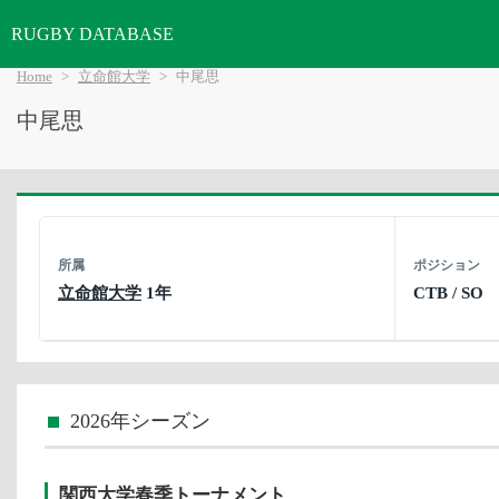
RUGBY DATABASE
Home
立命館大学
中尾思
中尾思
所属
ポジション
立命館大学
1年
CTB / SO
2026年シーズン
関西大学春季トーナメント