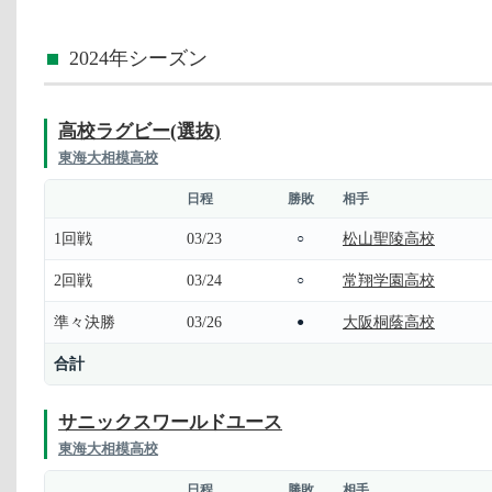
2024年シーズン
高校ラグビー(選抜)
東海大相模高校
日程
勝敗
相手
1回戦
03/23
松山聖陵高校
○
2回戦
03/24
常翔学園高校
○
準々決勝
03/26
大阪桐蔭高校
●
合計
サニックスワールドユース
東海大相模高校
日程
勝敗
相手