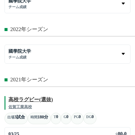
國學院大学
チーム成績
2022年シーズン
國學院大学
チーム成績
2021年シーズン
高校ラグビー(選抜)
佐賀工業高校
0
0
0
0
3試合
180分
T
G
PG
DG
出場
時間
03/25
80-0
○