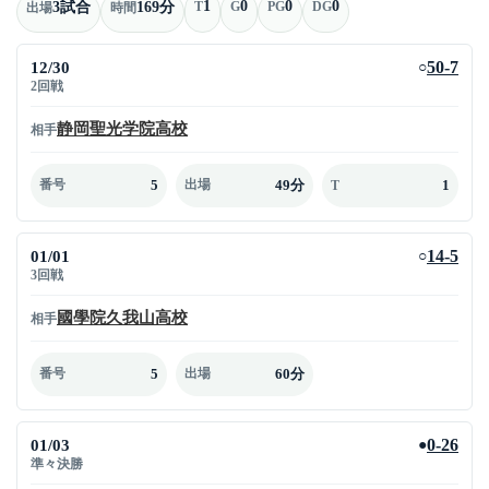
1
0
0
0
3試合
169分
T
G
PG
DG
出場
時間
12/30
50-7
○
2回戦
静岡聖光学院高校
相手
5
49分
1
番号
出場
T
01/01
14-5
○
3回戦
國學院久我山高校
相手
5
60分
番号
出場
01/03
0-26
●
準々決勝