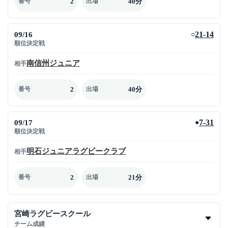
2
40分
番号
出場
09/16
21-14
○
順位決定戦
南信州ジュニア
相手
2
40分
番号
出場
09/17
7-31
●
順位決定戦
明石ジュニアラグビークラブ
相手
2
21分
番号
出場
宮崎ラグビースクール
チーム成績