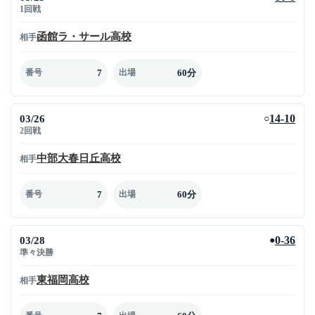
1回戦
函館ラ・サール高校
相手
7
60分
番号
出場
03/26
14-10
○
2回戦
中部大春日丘高校
相手
7
60分
番号
出場
03/28
0-36
●
準々決勝
東福岡高校
相手