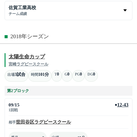
佐賀工業高校
チーム成績
2018年シーズン
太陽生命カップ
宮崎ラグビースクール
0
0
0
0
3試合
101分
T
G
PG
DG
出場
時間
第2ブロック
09/15
12-43
●
1回戦
世田谷区ラグビースクール
相手