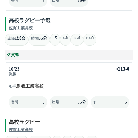
7
60分
番号
出場
高校ラグビー予選
佐賀工業高校
5
0
0
0
1試合
55分
T
G
PG
DG
出場
時間
佐賀県
10/23
213-0
○
決勝
鳥栖工業高校
相手
5
55分
5
番号
出場
T
高校ラグビー
佐賀工業高校